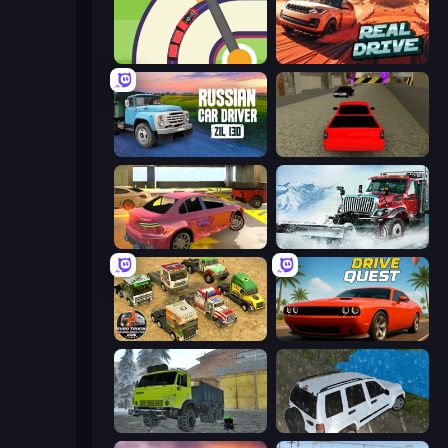
Crazy Train Snake
Real Drive 3D Parking Games
Russian Car Driver ZIL 130
Speed Brazil
3D Underground Car Parking
Snow Plow Truck
Euro Truck Driving Simulator 2025
Drive Quest
Taiga Car Driver
Offroad Prado Mountain Hill Climbing