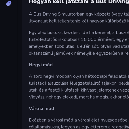
Hogyan kell játszani a Bus Drivin
A Bus Driving Simulatorban egy képzett (vagy ta
útvonalat kell teljesítenie két nagyon különböz
Egy alap busszal kezdesz, de ha keresel, a buszo
turbófeltöltős iskolabusz 15 000 érméért, egy 
amelyekben több utas is elfér, sőt, olyan vad uta
oktánszámú járművek némelyike egyszerűen a rek
Hegyi mód
A zord hegyi módban olyan hétköznapi feladatokat
turisták kalauzolása lélegzetelállító tájakon, pé
utak és a festői kilátások kihívást jelentenek ve
Vigyázz, nehogy elakadj, mert ha mégis, akkor elö
Városi mód
Eközben a városi mód a városi élet nyüzsgésébe ta
célállomásukra, legyen az egy étterem a reggelihe