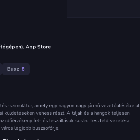
ítógépen), App Store
Busz
8
tés-szimulátor, amely egy nagyon nagy jármű vezetőülésébe ül
si küldetéseken vehess részt. A tájak és a hangok teljesen
 időérzékeny fel- és leszállások során. Teszteld vezetési
 város legjobb buszsofőrje.