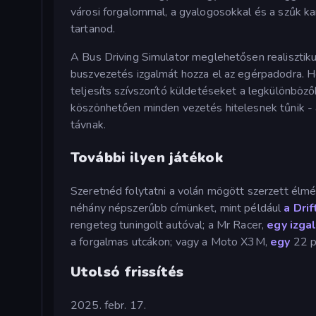
városi forgalommal, a gyalogosokkal és a szűk k
tartanod.
A Bus Driving Simulator meglehetősen realisztiku
buszvezetés izgalmát hozza el az egérpadodra. H
teljesíts szívszorító küldetéseket a legkülönböző
köszönhetően minden vezetés hitelesnek tűnik - a
távnak.
További ilyen játékok
Szeretnéd folytatni a volán mögött szerzett él
néhány népszerűbb címünket, mint például
a Drif
rengeteg tuningolt autóval; a Mr Racer,
egy izga
a forgalmas utcákon; vagy a Moto X3M,
egy
22 p
Utolsó frissítés
2025. febr. 17.