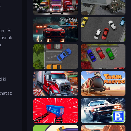
l
Big Euro Truck Driving
Russian Kamaz Truck Driver
on, és
ításnak
Driving School Simulator
Time to Park
a
Parking Space
OK Parking
 ki
zhatsz
Just Park It 12
Train Master
Train Drift
Real Car Parking