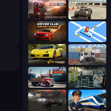
Truck Simulator: European Roads
Free Rally
Driver Club: Highway Racing
Drive Taxi
Mr. Racer - Car Racing
Truck Space
Cargo Truck Parking
Kamaz Truck Driver
City Car Driving Simulator 2
Idle Train Empire Tycoon