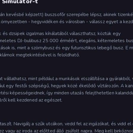
g Simulator-t
lán kevésbé képzett) buszsofőr szerepébe lépsz, akinek tizenké
ő környezetben - hegyvidéken és városban - válassz egyet a kez
k és dzsipek izgalmas kínálatából választhatsz, köztük egy
emeletes DJ-bulibusz 25 000 érméért, elegáns, kétemeletes bus
zások is, mint a szörnybusz és egy futurisztikus lebegő busz. E 
lámok megtekintésével is feloldható.
 vállalhatsz, mint például a munkások elszállítása a gyárakból,
ldául egy festői szépségű, hegyek közé ékelődő víztározón. A ka
zetési képességeidnek, így minden utazás felejthetetlen kalanddá
lről kell kezdened az egészet.
szít. Navigálj a szűk utcákon, vedd fel az ingázókat, és vidd el
z vagy az iroda az előtted álló zsúfolt napra. Meg kell birkózno