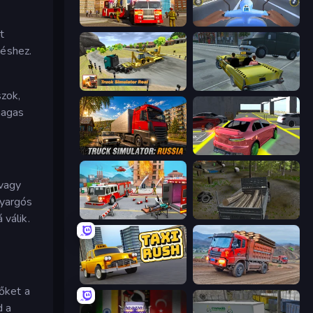
Fire Truck Driving School
Moto Racing Club
t
déshez.
Truck Simulator Real
Freak Taxi Simulator
zok,
magas
Truck Simulator: Russia
Garage Parking
 vagy
nyargós
Fireman 2024
Russian Delivery Club Baikal
 válik.
Taxi Rush
Cargo Truck Driver Simulator
 őket a
d a