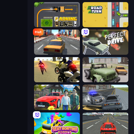
Parking Line
Road Turn
Hot
City Car Racer
Perfect Drive
3D Moto Simulator 2
Truck Driver Easy Road
Speedboy: History with Grandfather
RCC City Racing