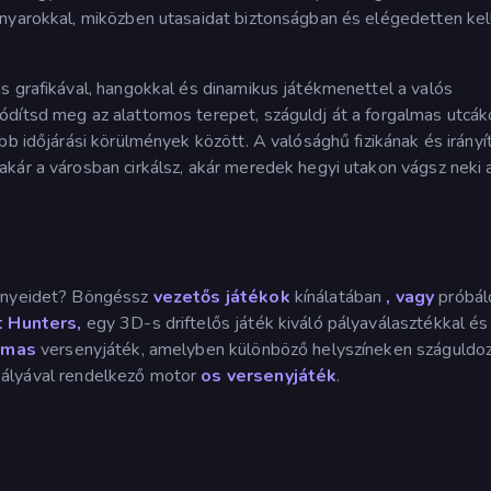
anyarokkal, miközben utasaidat biztonságban és elégedetten kel
s grafikával, hangokkal és dinamikus játékmenettel a valós
ódítsd meg az alattomos terepet, száguldj át a forgalmas utcák
bb időjárási körülmények között. A valósághű fizikának és irány
kár a városban cirkálsz, akár meredek hegyi utakon vágsz neki 
ményeidet? Böngéssz
vezetős játékok
kínálatában
, vagy
próbáld
t Hunters,
egy 3D-s driftelős játék kiváló pályaválasztékkal és
lmas
versenyjáték, amelyben különböző helyszíneken száguldo
ályával rendelkező motor
os versenyjáték
.