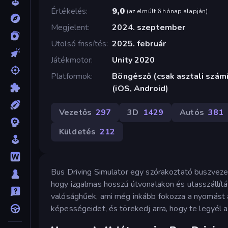
Értékelés
9,0
(
az elmúlt 6 hónap alapján
)
Megjelent
2024. szeptember
Utolsó frissítés
2025. február
Játékmotor
Unity 2020
Platformok
Böngésző (csak asztali szám
(iOS, Android)
Vezetős
297
3D
1429
Autós
381
Küldetés
212
Bus Driving Simulator egy szórakoztató buszveze
hogy izgalmas hosszú útvonalakon és utasszállítá
valósághűek, ami még inkább fokozza a nyomást az
képességeidet, és törekedj arra, hogy te legyél a