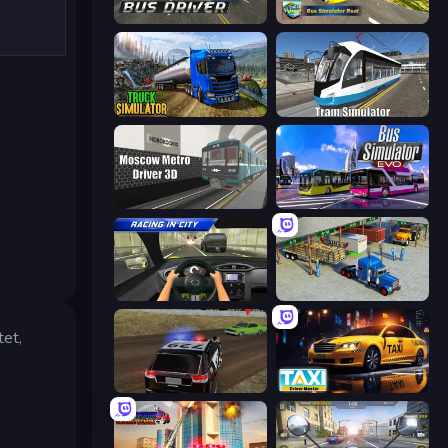
City Bus Driver
Bus Simulator Real
Truck Driving Simulator Game
Tram Simulator
Moscow Metro Driver 3D
Bus Simulator: EVO
Racing in City
Offroad Cargo Transport Truck
tet,
POLICE Chase Simulator
Taxi Driver: Master