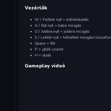
Vezérlők
W / Felfelé nyíl = előrehaladás
A / Bal nyíl = balra mozgás
D / Jobbra nyíl = jobbra mozgás
S / Lefelé nyíl = hátrafelé mozgás/visszafor
Space = fék
P = játék szünet
H = duda
Gameplay videó