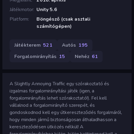
Játékmotor
Unity 5.6
Platform
Böngésző (csak asztali
számítógépen)
Játékterem
521
Autós
195
Forgalomirányítás
15
Nehéz
61
A Slightly Annoying Traffic egy szórakoztató és
izgalmas forgalomirányítási játék (igen, a
forgalomirányítás lehet szórakoztató!). Fel kell
vállalnod a forgalomirányító szerepét, és
gondoskodnod kell egy útkereszteződés forgalmáról,
hogy minden jármű biztonságosan áthaladhasson a
kereszteződésen ütközés nélkül! A
forgalomirányításhoz külön-külön kattintanod kell a