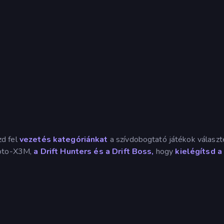
zd fel
vezetés kategóriánkat
a szívdobogtató játékok választ
Moto-X3M,
a Drift Hunters
és a Drift Boss,
hogy
kielégítsd a