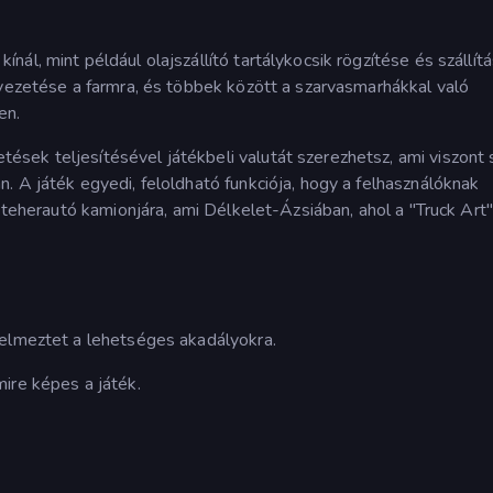
ál, mint például olajszállító tartálykocsik rögzítése és szállítá
avezetése a farmra, és többek között a szarvasmarhákkal való
en.
ek teljesítésével játékbeli valutát szerezhetsz, ami viszont s
. A játék egyedi, feloldható funkciója, hogy a felhasználóknak
a teherautó kamionjára, ami Délkelet-Ázsiában, ahol a "Truck Art"
yelmeztet a lehetséges akadályokra.
ire képes a játék.