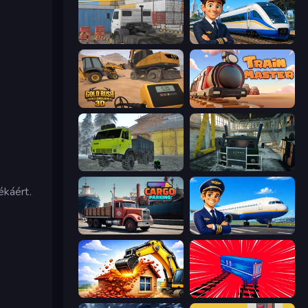
Truck Space
Idle Train Empire Tycoon
Gold Rush: Gold Simulator 3D
Train Master
Taiga Car Driver
Kamaz Truck Driver
ékáért.
Cargo Truck Parking
Idle Airport Tycoon
City Constructor
Train Drift