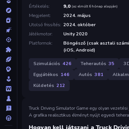
Értékelés
9,0
(
az elmúlt 6 hónap alapján
)
Megjelent
2024. május
Utolsó frissítés
2024. október
Játékmotor
Unity 2020
Platformok
Böngésző (csak asztali szám
(iOS, Android)
Szimulációs
426
Teherautós
35
3
Egyjátékos
146
Autós
381
Alkalm
Küldetés
212
Truck Driving Simulator Game egy olyan vezetési
A grafika realisztikus élményt nyújt egyedi teh
Hogyan kell játszani a Truck Driv