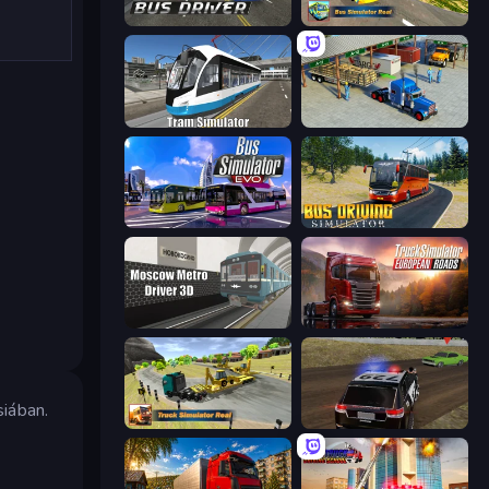
City Bus Driver
Bus Simulator Real
Tram Simulator
Offroad Cargo Transport Truck
Bus Simulator: EVO
Bus Driving Simulator
Moscow Metro Driver 3D
Truck Simulator: European Roads
siában.
Truck Simulator Real
POLICE Chase Simulator