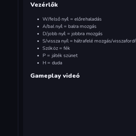
Vezérlők
W/felső nyíl = előrehaladás
A/bal nyíl = balra mozgás
D/jobb nyíl = jobbra mozgás
S/vissza nyíl = hátrafelé mozgás/visszafordí
Szóköz = fék
P = játék szünet
H = duda
Gameplay videó