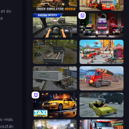
Truck Simulator: Russia
Fire Truck Driving School
ket és
 a
Racing in City
Big Euro Truck Driving
Russian Delivery Club Baikal
Fireman 2024
Russian Kamaz Truck Driver
Cargo Truck Driver Simulator
Taxi Driver: Master
Freak Taxi Simulator
más-más
kisztán