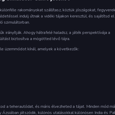
különféle rakományokat szállítasz, köztük jószágokat, fegyvere
etéssel indulj útnak a vidéki tájakon keresztül, és sajátítsd el
ó szimulátorban.
 irányítják. Ahogy hátrafelé haladsz, a játék perspektívája a
átást biztosítva a mögötted lévő tájra.
éle üzemmódot kínál, amelyek a következők:
tod a teherautódat, és máris élvezheted a tájat. Minden mód 
gy Ázsiában játszódik, különös utalásokkal különösen India és Pa