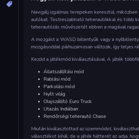
Navigálj izgalmas terepeken keresztül, miközben 
autókat. Testreszabható teherautókkal és több küld
teherautózás művészetét ebben a magával ragad
A mozgást a WASD billentyűk vagy a nyílbillentyűk
mozgásoddal párhuzamosan változik, így teljes rál
Kezdd a játékmód kiválasztásával. A játék többf
Állatszállítási mód
Rablási mód
Parkolási mód
Nyílt világ
Olajszállító Euro Truck
Utazás Indiában
Rendőrségi teherautó Chase
Miután kiválasztottad az üzemmódot, kiválasztha
választékot kínál, de a játék hátterét az adja, ho