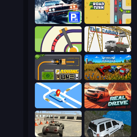
Real Car Parking
Road Turn
Crazy Train Snake
The Cargo
Parking Line
Field Master
Drive Taxi
Real Drive 3D Parking Games
Free Rally
Offroad Prado Mountain Hill Climbing