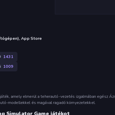
ítógépen), App Store
D
1431
i
1009
 játék, amely elmerül a teherautó-vezetés izgalmában egész Áz
erautó-modellekkel és magával ragadó környezetekkel.
ing Simulator Game játékot