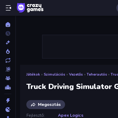
Játékok
»
Szimulációs
»
Vezetős
»
Teherautós
»
Tru
Truck Driving Simulator
Megosztás
Fejlesztő
Apex Logics