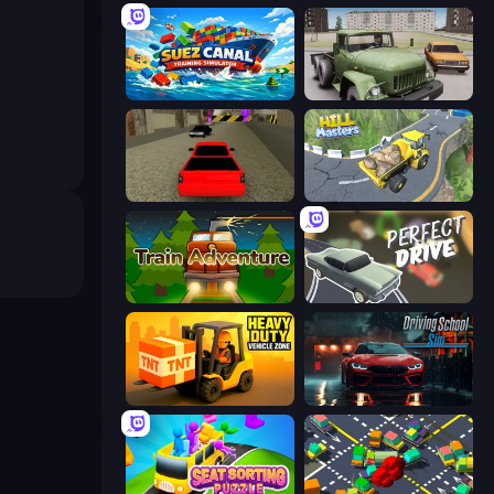
Suez Canal Training Simulator
Truck Driver Easy Road
Speed Brazil
Hill Masters
Train Adventure
Perfect Drive
Heavy Duty: Vehicle Zone
Driving School Simulator