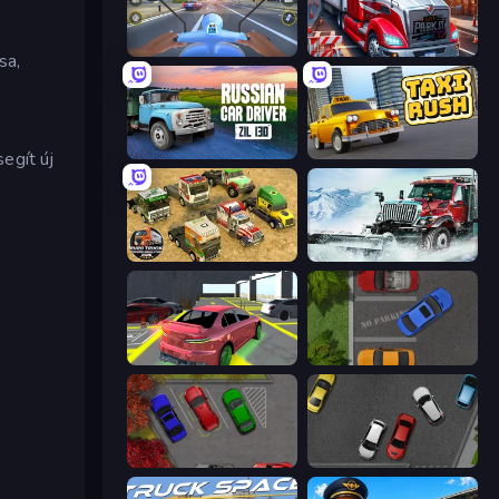
Moto Racing Club
Just Park It 12
sa,
Russian Car Driver ZIL 130
Taxi Rush
egít új
Euro Truck Driving Simulator 2025
Snow Plow Truck
Garage Parking
Parking Space
OK Parking
Time to Park