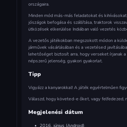
országaira.
Minden mód más-más feladatokat és kihívásokat kín
jószágok befogása és szállítása, traktorok vissz
ütközések elkerülése Indiában való vezetés közb
A vezetős játékokban megszokott módon a küldetés
járművek vásárlásában és a vezetésed javításában
lehetőséget biztosít arra, hogy verseket írjanak 
népszerű jelenség, gyakori gyakorlat.
Tipp
Vigyázz a kanyarokkal! A játék egyértelműen fig
Válaszd, hogy követed-e őket, vagy felfedezed, m
Megjelenési dátum
2016. június (Android)