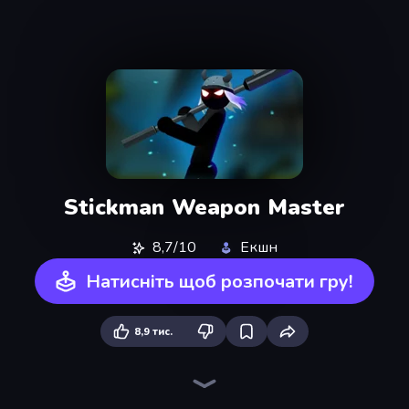
Stickman Weapon Master
8,7/10
Екшн
Натисніть щоб розпочати гру!
8,9 тис.