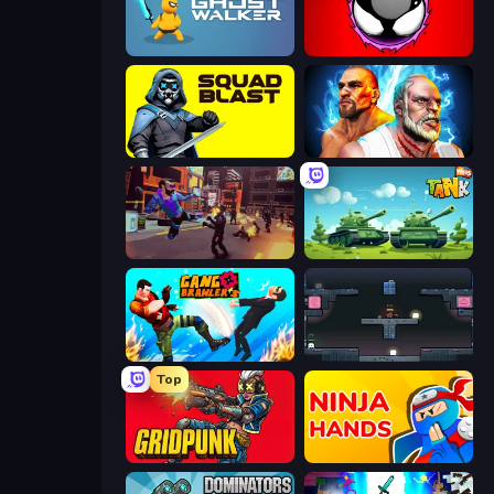
Ghost Walker
Splatmans
SquadBlast
Fighter Legends Duo
Cyber Rage: Retribution
Tank Wars
Gang Brawlers
Arena
Top
Gridpunk - 3v3 Battle Royale
Ninja Hands