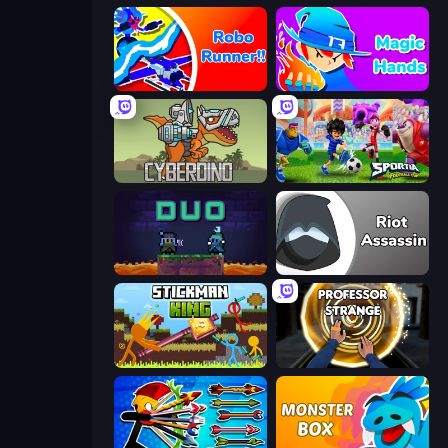
Robo Runner
Magic Hands
CyberDino: T-Rex vs Robots
Sportia Football Cup
Duo
Riot Assassin
Stickman King
Professor Strange