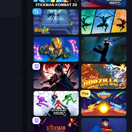
Stickman Kombat 2D
Stickman Rebirth
Stickman Clash
Shadow Ninja Revenge
Ultimate Robo Duel 3D
Stickman Weapon Master
Samurai's Shadow
Godzilla Daikaiju Battle Royale
Top
Stickman Project
Tank Stars