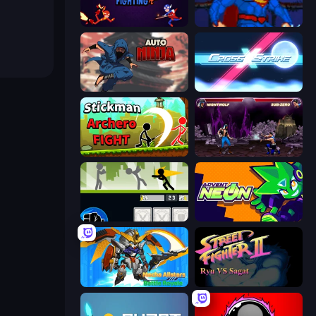
Stickman Fighting: Super War
Injustice Gods Among Us
Auto Ninja
Cross Strike
Stickman Archero Fight
Mortal Kombat Karnage
Stickman Fighter: Mega Brawl
Advent NEON
Mecha Allstars Battle Royale
Street Fighter 2