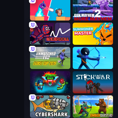
Boom Slingers ReBoom
Gun Mayhem 2
SpiderDoll
Summoner Master
Unmatched Ego
Archers Random
Zombie Space Episode 2
Stick War
CyberShark
EmberQuest.io