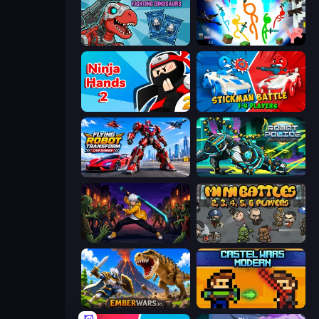
Dominators: Fighting Dinosaurs
Stickman Epic
Ninja Hands 2
Stickman battle 1-4 Players
Flying Robot Transform Car Games
Robot Police Iron Panther
Sword Master: Shadow Hunter
MiniBattles
EmberWars.io
Castle Wars: Modern