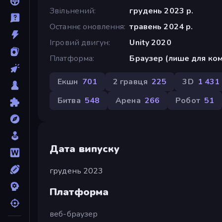
Звільнений
грудень 2023 р.
Останнє оновлення
травень 2024 р.
Ігровий двигун
Unity 2020
Платформа
Браузер (лише для ком
Екшн
701
2 гравця
225
3D
1 431
Битва
548
Арена
266
Робот
51
Дата випуску
грудень 2023
Платформа
веб-браузер