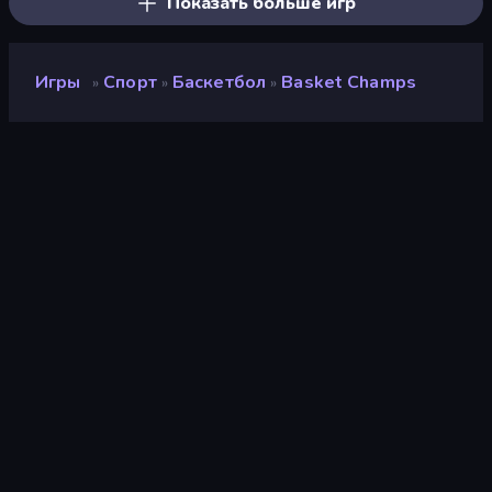
Показать больше игр
Игры
Спорт
Баскетбол
Basket Champs
»
»
»
Basket Champs
Разработчик
RavalMatic
Рейтинг
8,9
(
за последние 6 месяцев
)
Выпущено
декабрь 2016 г.
Игровой движок
Externally hosted (iframe)
Платформы
Браузер (настольный
компьютер, мобильное
устройство, планшет),
Приложение CrazyGames
(iOS, Android)
Ориентация
Общий обзор