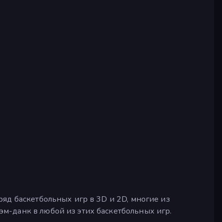
ряд баскетбольных игр в 3D и 2D, многие из
м-данк в любой из этих баскетбольных игр.