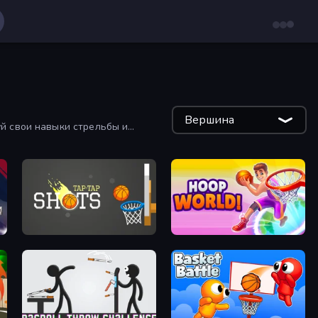
Вершина
й свои навыки стрельбы и
Tap-Tap Shots
Hoop World 3D