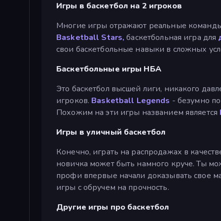
Игры в баскетбол на 2 игроков
Многие игры отражают реальные команды 
Basketball Stars,
баскетбольная игра для
свои баскетбольные навыки в сложных усл
Баскетбольные игры НБА
Это баскетбол высшей лиги, никакого дав
игроков.
Basketball Legends
- безумно по
Похожим на эти игры названием является
Игры в уличный баскетбол
Конечно, играть на распродажах в качеств
новичка может быть намного круче. Ты мо
профи впервые начали доказывать свое ма
игры с обручем на прочность.
Другие игры про баскетбол