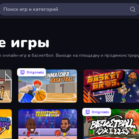
е игры
 онлайн-игр в баскетбол. Выходи на площадку и продемонстриру
Originals
Unmatched Basketball
BasketBros
Originals