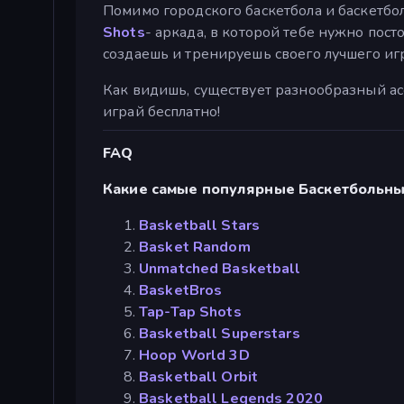
Помимо городского баскетбола и баскетбол
Shots
- аркада, в которой тебе нужно посто
создаешь и тренируешь своего лучшего иг
Как видишь, существует разнообразный асс
играй бесплатно!
FAQ
Какие самые популярные Баскетбольны
Basketball Stars
Basket Random
Unmatched Basketball
BasketBros
Tap-Tap Shots
Basketball Superstars
Hoop World 3D
Basketball Orbit
Basketball Legends 2020