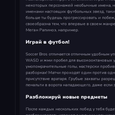
некоторых персонажей необычные имена, н
именами настоящих футбольных звезд, таки
больше ты будешь прогрессировать и побежд
своеобразна тем, что впервые в своем жанр
Меган Рапиноэ, например.
Играй в футбол!
Soccer Bros отличается отличным удобным 
WASD и жми пробел для высокооктановых уд
умопомрачительные голы, мастерски пробив
разборках! Матчи проходят один против одн
присутствие вратаря. Грубые захваты разреш
пенальти в ворота нападающего, даже если з
Разблокируй новые предметы
После каждых нескольких побед у тебя буд