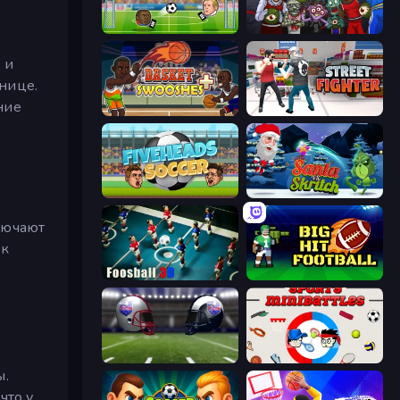
Soccer Heads
Basket Monsterz
 и
нице.
ние
Basket Swooshes Plus
Street Fighter Simulator
Fiveheads Soccer
Santa vs Skritch
лючают
 к
Foosball 3D
Big Hit Football
4th and Goal 2019
Sports Minibattles
ы.
что у