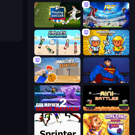
Playing Soccer
Real Football
Volley Random
Pocket Goal: World Cup
Unmatched Basketball
Injustice Gods Among Us
Gun Mayhem 2
12 MiniBattles