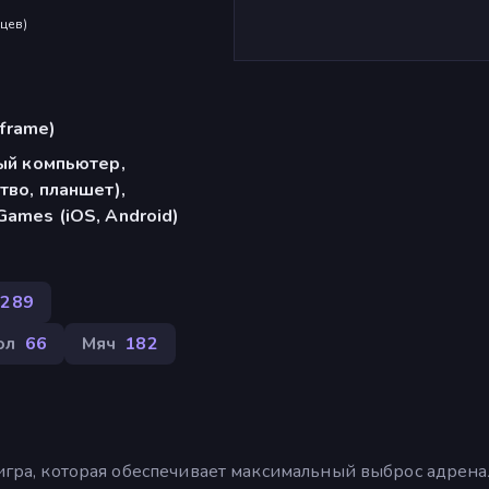
яцев
)
iframe)
ый компьютер,
тво, планшет),
ames (iOS, Android)
289
ол
66
Мяч
182
я игра, которая обеспечивает максимальный выброс адрен