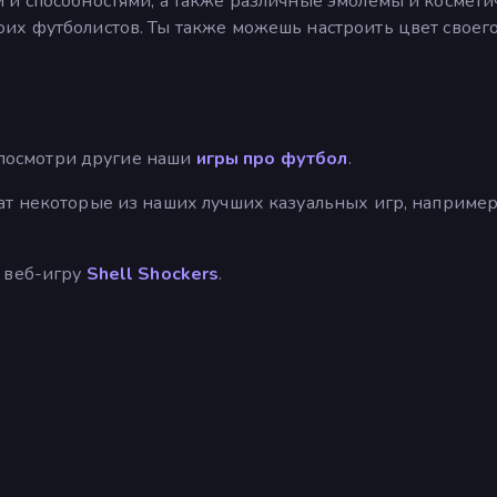
 и способностями, а также различные эмблемы и космети
их футболистов. Ты также можешь настроить цвет своег
, посмотри другие наши
игры про футбол
.
ат некоторые из наших лучших казуальных игр, наприме
 веб-игру
Shell Shockers
.