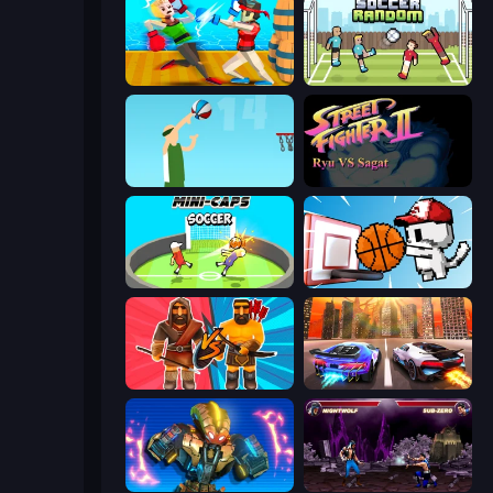
Funny Ragdoll Wrestlers
Soccer Random
Street Ball Jam
Street Fighter 2
Mini-Caps: Soccer
Basket Cats
Medieval Battle 2P
Night City Racing
Ultimate Robo Duel 3D
Mortal Kombat Karnage