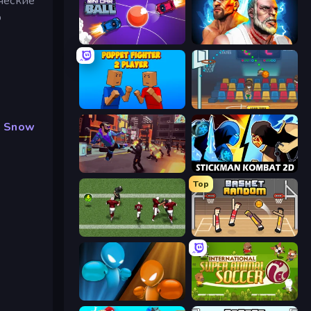
ческие
о
Mini Car Ball
Fighter Legends Duo
Puppet Fighter 2 Player
Basket Champs
р
Snow
Cyber Rage: Retribution
Stickman Kombat 2D
Top
Return Man 2
Basket Random
Drunken Boxing
International Super Animal Soccer