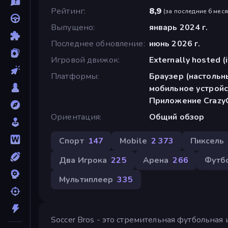
Рейтинг
8,9
(
за последние 6 мес
Выпущено
январь 2024 г.
Последнее обновление
июнь 2026 г.
Игровой движок
Externally hosted (
Платформы
Браузер (настольн
мобильное устройс
Приложение CrazyG
Ориентация
Общий обзор
Спорт
147
Mobile
2 373
Пиксель
Два Игрока
225
Арена
266
Футб
Мультиплеер
335
Soccer Bros - это стремительная футбольна