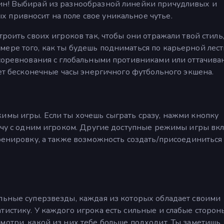
ин! Выбирай из разнообразной линейки причудливых и
 привносит на поле свое уникальное чутье.
троить своих игроков так, чтобы они отражали твой стиль,
ере того, как ты будешь подниматься по карьерной лест
-соревнования с глобальными противниками или оттачива
ает бесконечные часы энергичного футбольного экшена.
имы игры. Если ты хочешь сыграть сразу, нажми кнопку
атчу с одним игроком. Другие доступные режимы игры вк
тренировку, а также возможность создать/присоединиться
льные суперзвезды, каждая из которых обладает своими
тистику. У каждого игрока есть сильные и слабые сторон
отри, какой из них тебе больше подходит. Ты заметишь, 