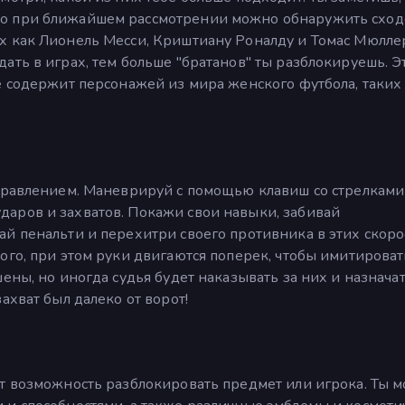
о при ближайшем рассмотрении можно обнаружить сходс
х как Лионель Месси, Криштиану Роналду и Томас Мюлле
ать в играх, тем больше "братанов" ты разблокируешь. Э
е содержит персонажей из мира женского футбола, таких
управлением. Маневрируй с помощью клавиш со стрелками
аров и захватов. Покажи свои навыки, забивай
ай пенальти и перехитри своего противника в этих скор
ого, при этом руки двигаются поперек, чтобы имитироват
ены, но иногда судья будет наказывать за них и назнача
ахват был далеко от ворот!
ет возможность разблокировать предмет или игрока. Ты 