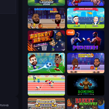
Soccer Legends 2026
Wrestle Bros
Basketball Stars
Tennis Masters
Hot
BasketBros
Punchers
Soccer Masters: Euro 2020
Basketball Legends 2020
Sports Hero
Boxing Stars
алина