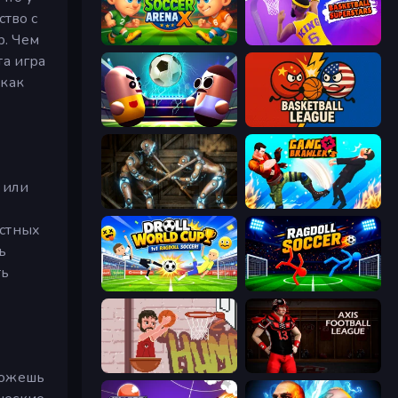
тво с
р. Чем
Soccer Arena X
Basketball Superstars
та игра
 как
Pill Soccer
Basketball League
 или
Striker Dummies
Gang Brawlers
остных
ь
ть
Droll World Cup
Ragdoll Soccer 2 Players
Basket Slam Dunk 2
Axis Football League
можешь