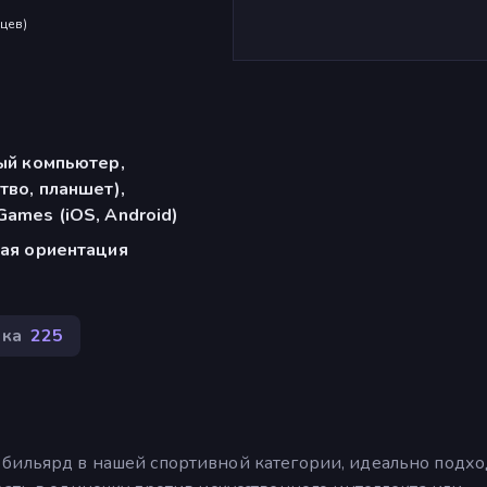
яцев
)
ый компьютер,
тво, планшет),
ames (iOS, Android)
ая ориентация
ока
225
ра в бильярд в нашей спортивной категории, идеально подх