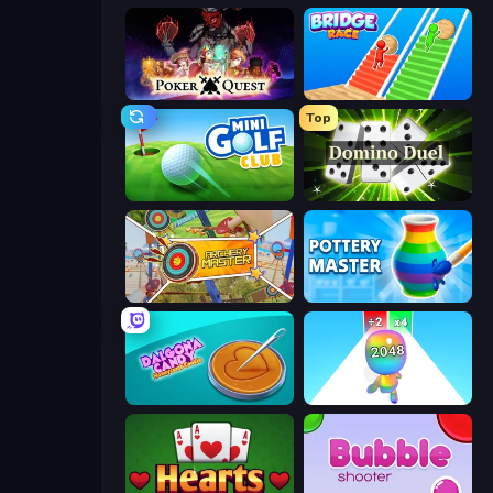
Poker Quest
Bridge Race
Top
Mini Golf Club
Domino Duel
Archery Master
Pottery Master
Dalgona Candy Honeycomb Cookie
Man Runner 2048