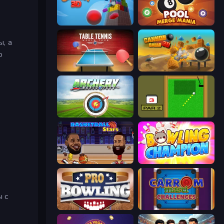
Tower Crash 3D
Pool Merge Mania
, а
о
Table Tennis World Tour
Cannon Balls 3D
Archery World Tour
Mini Putt
Basketball Stars
Bowling Champion
ы с
Pro Bowling 3D
Carrom Masti Challenges