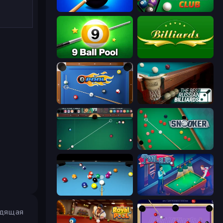
8 Ball Pool Billiards Multiplayer
Cue Billiard Club
9 Ball Pool Online Multiplayer
Billiards
8 Ball Pool
The Best Russian Billiards
Mafia Billiard Tricks
Snooker
Billiards Pool 8
Pool Club
одящая