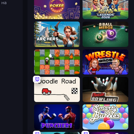
 на
Las Vegas Poker
Soccer Legends 2026
Archers Arena
8 Ball Merge
Bomber Friends
Wrestle Bros
Doodle Road
Classic Bowling
Punchers
Smarty Bubbles