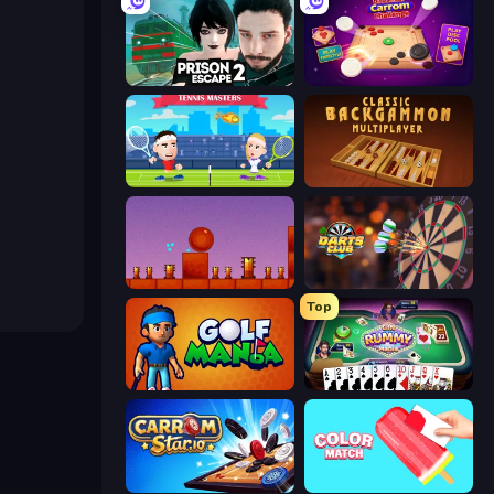
Prison Escape 2
Disk Strike: Carrom Challenge
Tennis Masters
Backgammon Online
Bounce Return
Darts Club
Top
Golf Mania
Gin Rummy Mania
Carrom Stars.io
Color Match