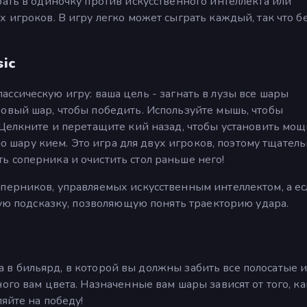
рать в одиночку против искусственного интеллекта или
 игроков. В игру легко может сыграть каждый, так что б
sic
 классическую игру: ваша цель - загнать в лузы все шары
овый шар, чтобы победить. Используйте мышь, чтобы
 Щелкните и перетащите кий назад, чтобы установить мощ
 по шару кием. Это игра для двух игроков, поэтому тщател
 соперника и очистить стол раньше него!
перников, управляемых искусственным интеллектом, а ес
ную подсказку, позволяющую понять траекторию удара.
гра в бильярд, в которой вы должны забить все полосатые 
ого вам цвета. Назначенные вам шары зависят от того, к
ляйте на победу!