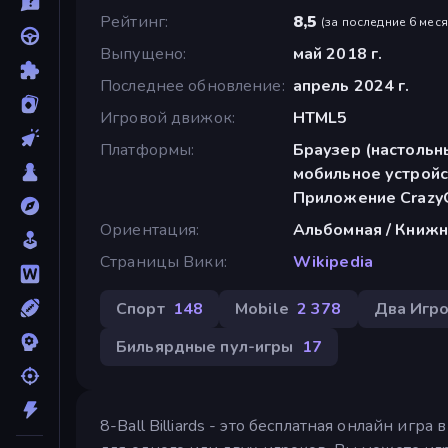
Рейтинг
8,5
(
за последние 6 мес
Выпущено
май 2018 г.
Последнее обновление
апрель 2024 г.
Игровой движок
HTML5
Платформы
Браузер (настольн
мобильное устройс
Приложение CrazyG
Ориентация
Альбомная / Книжн
Страницы Вики
Wikipedia
Спорт
148
Mobile
2 378
Два Игр
Бильярдные пул-игры
17
8-Ball Billiards - это бесплатная онлайн иг