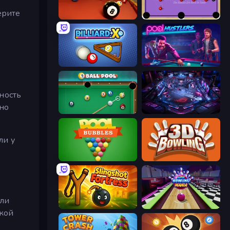
ерите
Royal Pool
Blast Billiards 4
BilliardX
Pool Hustlers
ность
ьно
9 Ball Pool
Pinball Arcade
ли у
Pool Bubbles
3D Bowling
или
Slingshot Fortress
Super Bowling Mania
акой