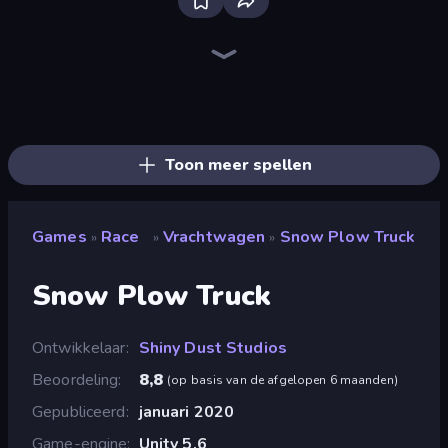
Real Car Driving
Racing Limits
Drive Quest
Decorate My BMW M5
Racing: Online!
Deadly Descent
No Limits: Drag Racing
Deadly Rally
Asphalt Rush
Obby: Car Crash Sandbox
Highway Racer 2
Hustle & Drift in ZIL
Street Race Fury
Rally Racer Dirt
Xtreme DRIFT Racing
Stunt Horizon
Crash Skill Racing
Motor Sport Challenge Type R
Toon meer spellen
Games
Race
Vrachtwagen
Snow Plow Truck
»
»
»
Snow Plow Truck
Ontwikkelaar
Shiny Dust Studios
Beoordeling
8,8
(
op basis van de afgelopen 6 maanden
)
Gepubliceerd
januari 2020
Game-engine
Unity 5.6