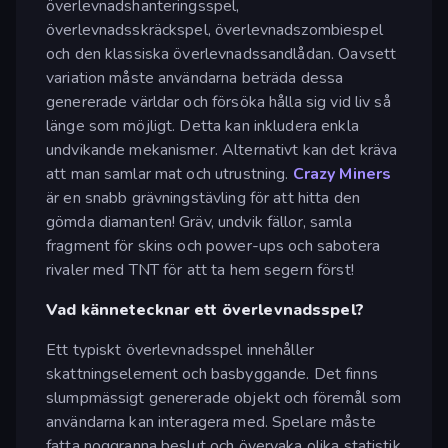
överlevnadshanteringsspel,
överlevnadsskräckspel, överlevnadszombiespel
och den klassiska överlevnadssandlådan. Oavsett
variation måste användarna beträda dessa
genererade världar och försöka hålla sig vid liv så
länge som möjligt. Detta kan inkludera enkla
undvikande mekanismer. Alternativt kan det kräva
att man samlar mat och utrustning.
Crazy Miners
är en snabb grävningstävling för att hitta den
gömda diamanten! Gräv, undvik fällor, samla
fragment för skins och power-ups och sabotera
rivaler med TNT för att ta hem segern först!
Vad kännetecknar ett överlevnadsspel?
Ett typiskt överlevnadsspel innehåller
skattningselement och basbyggande. Det finns
slumpmässigt genererade objekt och föremål som
användarna kan interagera med. Spelare måste
fatta noggranna beslut och övervaka olika statistik