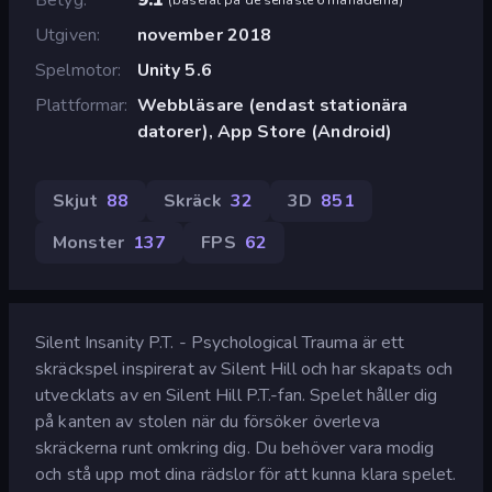
Utgiven
november 2018
Spelmotor
Unity 5.6
Plattformar
Webbläsare (endast stationära
datorer), App Store (Android)
Skjut
88
Skräck
32
3D
851
Monster
137
FPS
62
Silent Insanity P.T. - Psychological Trauma är ett
skräckspel inspirerat av Silent Hill och har skapats och
utvecklats av en Silent Hill P.T.-fan. Spelet håller dig
på kanten av stolen när du försöker överleva
skräckerna runt omkring dig. Du behöver vara modig
och stå upp mot dina rädslor för att kunna klara spelet.