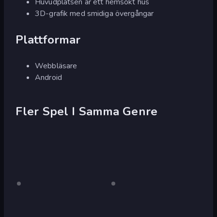
Huvudplatsen är ett hemsökt hus
3D-grafik med smidiga övergångar
Plattformar
Webbläsare
Android
Fler Spel I Samma Genre
Slendrina
Endast
Slendrina
Endast
skrivbord
skrivbord
Must
Must
Die:
Die: