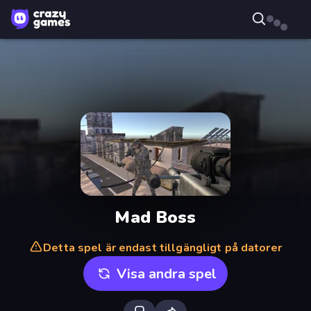
Mad Boss
Detta spel är endast tillgängligt på datorer
Visa andra spel