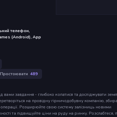
льний телефон,
ames (Android), App
Простоювати
489
ред вами завдання - глибоко копатися та досліджувати зем
Перетворіться на провідну гірничодобувну компанію, збир
 операції. Розширюйте свою систему залізниць новими
ності та підвищуйте ціни на руду на ринку. Розслабтеся, 