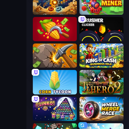
Gear Factory
Train Miner
Farm-51: Secret Harvest
Crusher Clicker
Mine Clicker
King of Cash Business Idle
Corn Tycoon
Incremental Epic Hero 2
PLINKO!
Wheel Merge Race