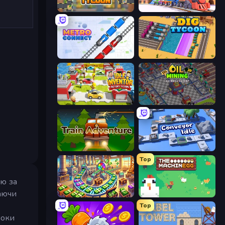
Leek Factory Tycoon
Pro Construction: Simulation 3D
Metro Connect
Dig Tycoon
Idle Inventor
Oil Mining 3D: Petrol Factory
Train Adventure
Conveyor Idle
Top
лю за
аючи
Money Factory: Tycoon Idle Game
The MachinEGG
Top
поки