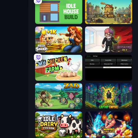
Idle House Build
The Garbaggio Hotel
Need for Sheep: Idle Clicker
Rotcalypse: Idle Incremental
My Chicken Farm
Evolve
Zad Archery - Demo
Laptop Empire
Idle Dairy Tycoon
Mining Simulator