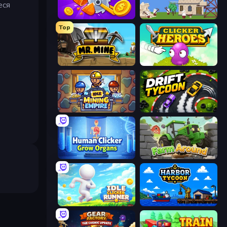
еся
Farm Ring Idle
Babel Tower
Top
Mr. Mine
Clicker Heroes
Idle Mining Empire
Drift Tycoon
Human Clicker: Grow Organs
Farm Around
Idle Clicker Runner
Harbor Tycoon