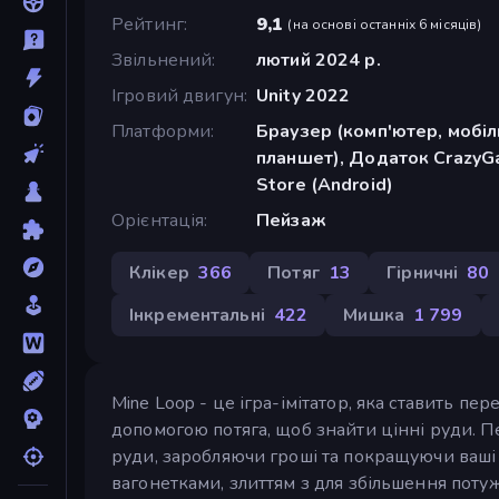
Рейтинг
9,1
(
на основі останніх 6 місяців
)
Звільнений
лютий 2024 р.
Ігровий двигун
Unity 2022
Платформи
Браузер (комп'ютер, мобі
планшет), Додаток CrazyG
Store (Android)
Орієнтація
Пейзаж
Клікер
366
Потяг
13
Гірничні
80
Інкрементальні
422
Мишка
1 799
Mine Loop - це ігра-імітатор, яка ставить пе
допомогою потяга, щоб знайти цінні руди. 
руди, заробляючи гроші та покращуючи ваші
вагонетками, злиттям з для збільшення потуж