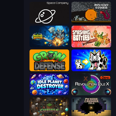
Space Company
Mystery Digger
Monster Breaker Idle
Smashing Bottles
Grow Defense
Strange Cats
Idle Planet Destroyer
Revolution Idle X