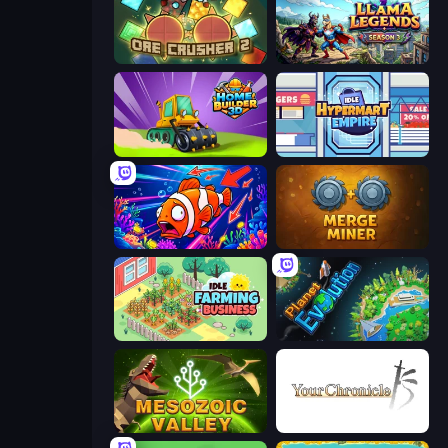
OreCrusher 2
Llama Legends
Home Builder 3D
Idle Hypermart Empire
Fish Catch Idle
Merge Miner
Idle Farming Business
Planet Evolution: Idle Clicker
Cell to Singularity: Mesozoic Valley
Your Chronicle