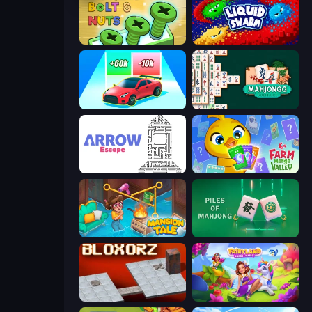
Screw Out: Bolts and Nuts
Liquid Swarm
Upgrade the Supercar 3D
Mahjongg Solitaire
Arrow Escape
Farm Merge Valley
Mansion Tale: Merge Secrets
Piles of Mahjong
Bloxorz
Fairyland Merge & Magic