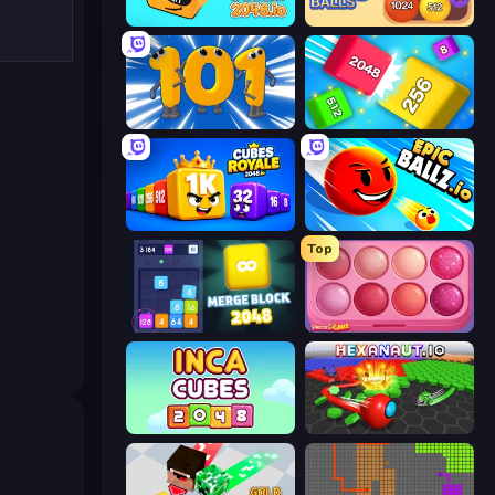
Cubes 2048.io
Crazy 2048 Balls
Numbers Arena
Qube 2048
Cubes 2048 Royale
EpicBallz.io
Top
Merge Block 2048
Piece of Cake: Merge and Bake
Inca Cubes 2048
Hexanaut.io