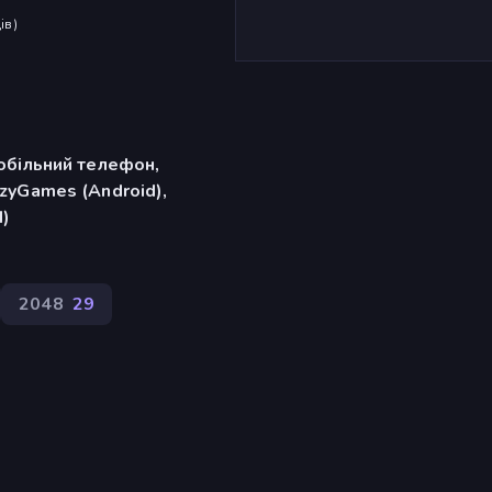
ів
)
обільний телефон,
zyGames (Android),
d)
2048
29