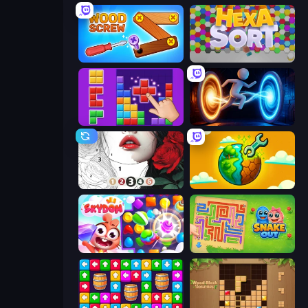
Wood Screw: Bolts Puzzle
Hexa Sort
BlockBuster Puzzle
Portal Escape
Numicolor
Land Explorers: Merge & Build
Skydom
Snake Out: Maze Escape