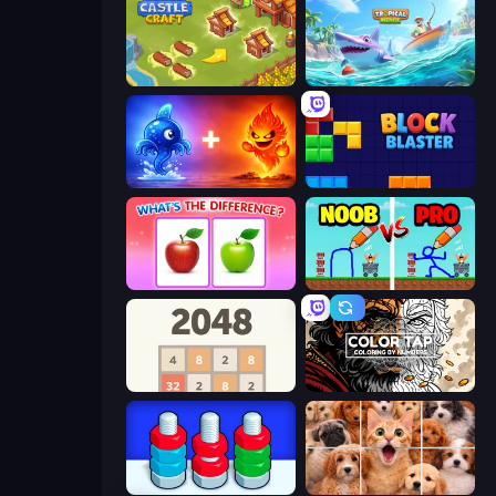
Castle Craft
Tropical Merge
Elemental Monsters: Merge
Block Blaster
What's The Difference?
DOP Noob: Draw to Save
2048
Color Tap: Coloring by Numbers
Nuts Puzzle: Sort By Color
Jigpic Solitaire