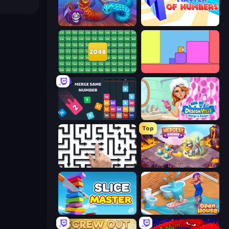
Worms.Zone
Master of Numbers
2048 Merge Blocks
Level EATEN!
Drop & Merge the Numbers
Designville: Merge & Design
Top
Arrow Escape: Puzzle
Mergest Kingdom
Slice Master
Open House