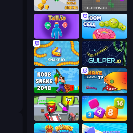
Gold Rush Arena
TileMan.io
Tall.io
Boom Cell
Snake.io
Gulper.io
Noob Snake 2048
Snake Clash.io
CleanUp.IO
Number Blast 2048