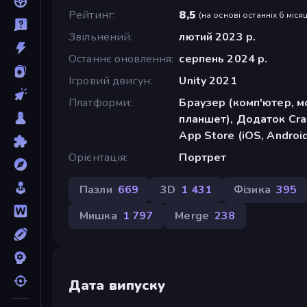
Рейтинг
8,5
(
на основі останніх 6 місяц
Звільнений
лютий 2023 р.
Останнє оновлення
серпень 2024 р.
Ігровий двигун
Unity 2021
Платформи
Браузер (комп'ютер, м
планшет), Додаток Cra
App Store (iOS, Androi
Орієнтація
Портрет
Пазли
669
3D
1 431
Фізика
395
Мишка
1 797
Merge
238
Дата випуску