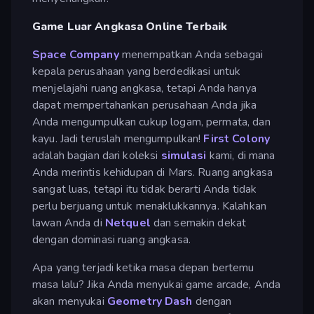
Game Luar Angkasa Online Terbaik
Space Company
menempatkan Anda sebagai
kepala perusahaan yang berdedikasi untuk
menjelajahi ruang angkasa, tetapi Anda hanya
dapat mempertahankan perusahaan Anda jika
Anda mengumpulkan cukup logam, permata, dan
kayu. Jadi teruslah mengumpulkan!
First Colony
adalah bagian dari koleksi
simulasi
kami, di mana
Anda merintis kehidupan di Mars. Ruang angkasa
sangat luas, tetapi itu tidak berarti Anda tidak
perlu berjuang untuk menaklukkannya. Kalahkan
lawan Anda di
Netquel
dan semakin dekat
dengan dominasi ruang angkasa.
Apa yang terjadi ketika masa depan bertemu
masa lalu? Jika Anda menyukai game arcade, Anda
akan menyukai
Geometry Dash
dengan