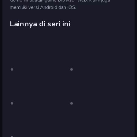
memiliki versi Android dan iOS.
Lainnya di seri ini
black
Hanya
blue
Hanya
desktop
desktop
green
Hanya
pink
Hanya
desktop
desktop
(Bart
Bonte)