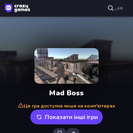
Mad Boss
Ця гра доступна лише на комп'ютерах
Показати інші ігри