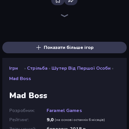
Sniper Mission
SkillWarz
Wild Hunter 3D
CS: Chaos Squad
Fragen
Kirka.io
Command Strike FPS
Merge Rush Z
Ships Battlefield 3D
The Battleground
Zombie World
Western Sniper
Dead Zed
Duck Hunt
Grandfather Road Chase: Shooter
Warfare Area
KS Z
Bullet Fury 2
Показати більше ігор
Ігри
Стрільба
Шутер Від Першої Особи
»
»
»
Mad Boss
Mad Boss
Розробник
Faramel Games
Рейтинг
9,0
(
на основі останніх 6 місяців
)
Звільнений
березень 2018 р.