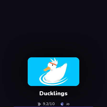
Ducklings
9,2/10
.io