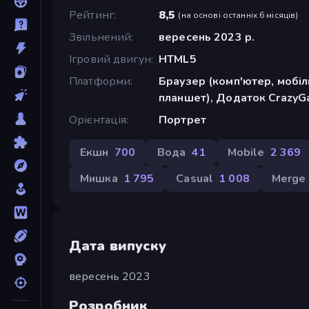
Рейтинг
8,5
(
на основі останніх 6 місяців
)
Звільнений
вересень 2023 р.
Ігровий двигун
HTML5
Платформи
Браузер (комп'ютер, мобі
планшет), Додаток CrazyGa
Орієнтація
Портрет
Екшн
700
Вода
41
Mobile
2 369
Мишка
1 795
Casual
1 008
Merge
Дата випуску
вересень 2023
Розробник