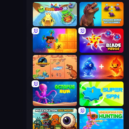
DuckPark.io
Dragons Merge: Battle Games
Merge & Dig!
Blade Merge
Dinosaurs Merge Master
Elemental Monsters: Merge
OctopusRun
Super Spin