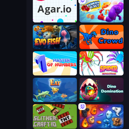
Agar.io
Punchy Race
Evo Fish
Dino Crowd
Master of Numbers
Spider Evolution: Runner Game
Let Me Eat: Big Fish Eat Smaller
Dino Domination
SlitherCraft.io
Elemental Merge