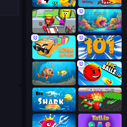
Fish Eat Getting Big
Snake Clash.io
CleanUp.IO
Fish Frenzy
Cubes 2048.io
Numbers Arena
Hungry Ocean: Eat, Feed and Grow Fish
EpicBallz.io
Big Shark
Hexanaut.io