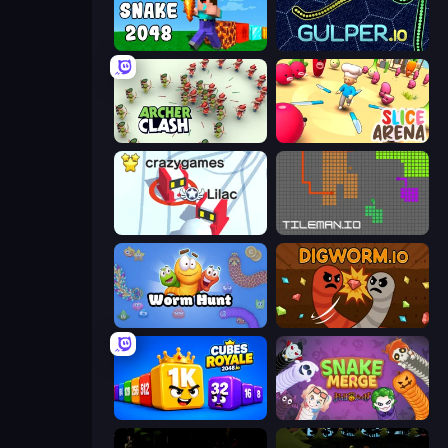
Noob Snake 2048
Gulper.io
Archer Clash
Slice Arena
Snowball.io
TileMan.io
Worm Hunt
Digworm.io
Cubes 2048 Royale
Snake Merge: Idle & io Zone