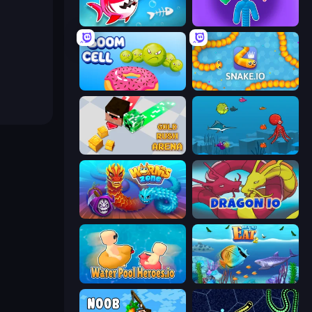
Fish Stab Getting Big
Tall.io
Boom Cell
Snake.io
Gold Rush Arena
Fish Eat Fishes
Worms.Zone
Dragon.io
Water Pool Heroes.io
Let Me Eat 2: Feeding Madness