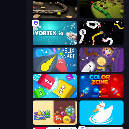
Snake 3D
Axy Snake 3D
Vortex.io
Worms.io
Helix Snake
Snake Lite
Qube 2048
Color Zone
Crazy 2048 Balls
Ducklings