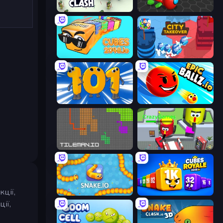
Archer Clash
Hexanaut.io
Cubes 2048.io
City Takeover
Numbers Arena
EpicBallz.io
TileMan.io
CleanUp.IO
ції,
Snake.io
Cubes 2048 Royale
ії,