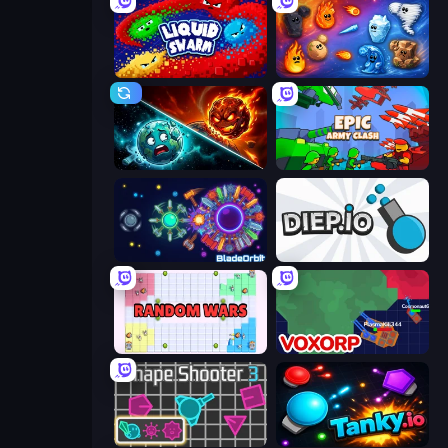
Liquid Swarm
Elemental Merge
PlanetCrush 2
Epic Army Clash
BladeOrbit.io
Diep.io
Random Wars
Voxorp
Shape Shooter 3
Tanky.io