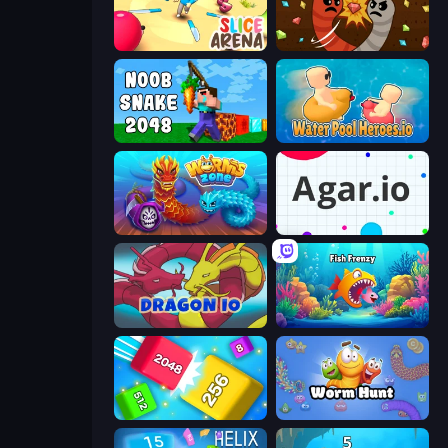
Slice Arena
Digworm.io
Noob Snake 2048
Water Pool Heroes.io
Worms.Zone
Agar.io
Dragon.io
Fish Frenzy
Qube 2048
Worm Hunt