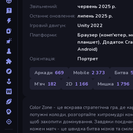
Звільнений
червень 2025 р.
Останнє оновлення
липень 2025 р.
Ігровий двигун
Unity 2022
Платформи
Браузер (комп'ютер, м
планшет), Додаток Cra
Android)
Орієнтація
Портрет
Аркади
669
Mobile
2 373
Битва
М’яч
182
2D
1 166
Мишка
1 796
Color Zone - це яскрава стратегічна гра, де 
потужні колоди, розгортайте хитромудрі комб
щоб захопити домінування. Завдяки поєднанн
кожен матч - це швидка битва мізків та сміл