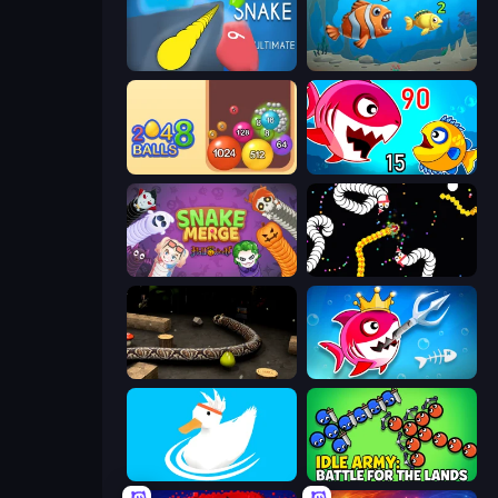
Helix Snake
Hungry Ocean: Eat, Feed and Grow Fish
Crazy 2048 Balls
Fish Eat Getting Big
Snake Merge: Idle & io Zone
Worms.io
Snake 3D
Fish Stab Getting Big
Ducklings
Idle Army: Battle for the Lands