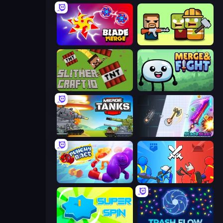
Blade Merge
Zombie Horde: Build & Survive
SlitherCraft.io
Merge & Fight
Merge Master Tanks: Tank Wars
BladeBlast.io
Punchy Race
State Wars: Conquer Them All