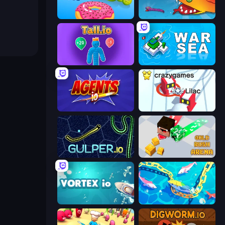
Boom Cell
Snake Clash.io
Tall.io
War Sea
Agents.io
Snowball.io
Gulper.io
Gold Rush Arena
Vortex.io
Deep Sea Duel