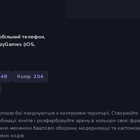
обільний телефон,
zyGames (iOS,
548
Колір
204
карткові бої поєднуються з контролем території. Створюйте
інації юнітів і розфарбовуйте арену в кольори своєї фрак
ю механіки баштової оборони, модернізації та кастомізац
ивих ходів.