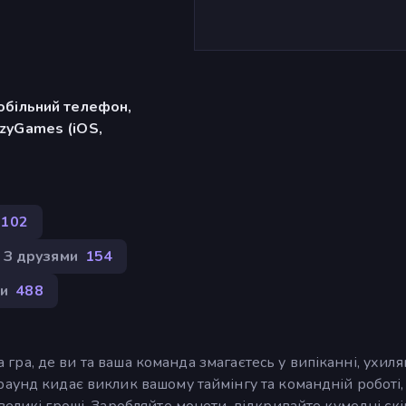
обільний телефон,
zyGames (iOS,
102
З друзями
154
и
488
на гра, де ви та ваша команда змагаєтесь у випіканні, ухиля
аунд кидає виклик вашому таймінгу та командній роботі,
еликі гроші. Заробляйте монети, відкривайте кумедні скі