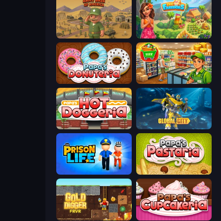
Army Base Of America
The Farmers
Papa's Donuteria
Supermarket Simulator: Desert
Papa's Hot Doggeria
Global City
Prison Life
Papa's Pastaria
Gold Digger FRVR
Papas Cupcakeria