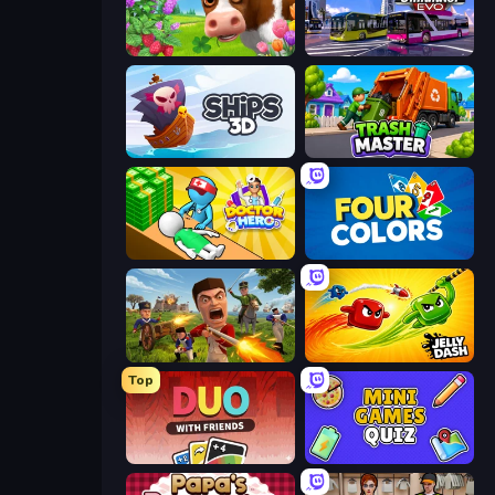
Country Life Meadows
Bus Simulator: EVO
Ships 3D
Trash Master
Doctor Hero
Four Colors
Redcoats.io
Jelly Dash
Top
DUO With Friends
Mini Games Quiz