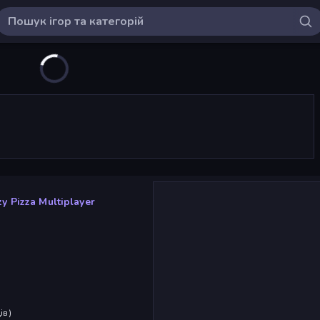
y Pizza Multiplayer
ів
)