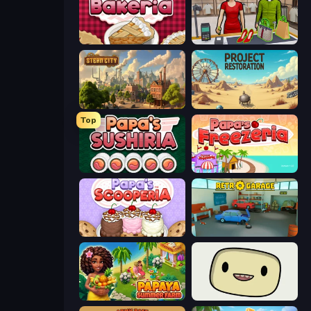
Papa's Bakeria
Shop Master 3D
Steam City
Project Restoration
Top
Papa's Sushiria
Papa's Freezeria
Papa's Scooperia
Retro Garage
Papaya Summer Farm
SuperWEIRD