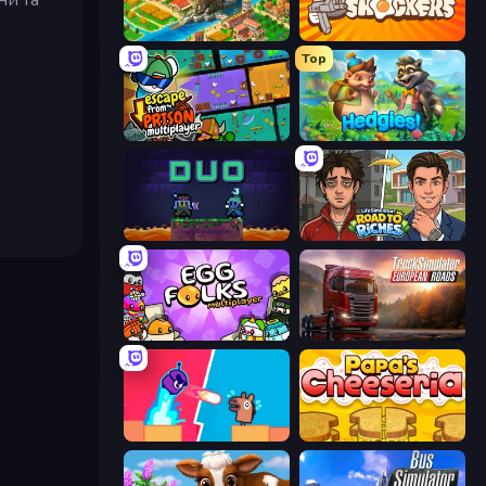
Empire City
Shell Shockers
Top
Escape From Prison Multiplayer
Hedgies
Duo
Life Simulator: Road to Riches
Egg Folks Multiplayer
Truck Simulator: European Roads
Boom Slingers ReBoom
Papa's Cheeseria