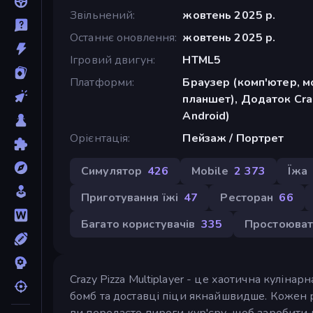
Звільнений
жовтень 2025 р.
Останнє оновлення
жовтень 2025 р.
Ігровий двигун
HTML5
Платформи
Браузер (комп'ютер, м
планшет), Додаток Cra
Android)
Орієнтація
Пейзаж / Портрет
Симулятор
426
Mobile
2 373
Їжа
Приготування їжі
47
Ресторан
66
Багато користувачів
335
Простоюват
Crazy Pizza Multiplayer - це хаотична кулінар
бомб та доставці піци якнайшвидше. Кожен р
ви передаєте пироги кур'єру, щоб заробити в