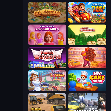
Homesteads: Dream Farm
My Perfect Theme Park
High School Popular Girls
Papa's Pancakeria
Papa's Wingeria
Candy Packing Store
Cooking Festival
My Cake Shop