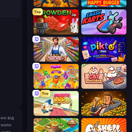
Supermarket Together
Happy Burger
Top
Grow A Garden | Growden.io
Smash Karts
Supermarket Simulator: Store Manager
Pikto.fun
Crazy Guys
Cat Snack Bar
Top
Sweety Ludo
Idle Billionaire Tycoon
нні від
 коли
ни та