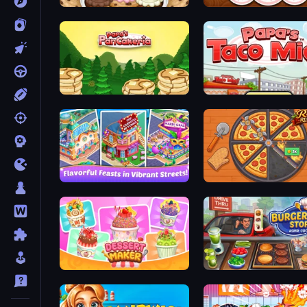
Papa's Scooperia
Papa's Donuteria
Papa's Pancakeria
Papa's Taco Mia
Mom's Diary 2
Ring Restaurant
Dessert Maker