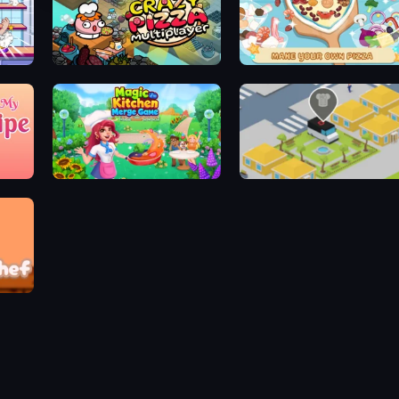
Crazy Pizza Multiplayer
ABC Pizza Maker
Magic Kitchen: Merge Game
Cookin'Truck