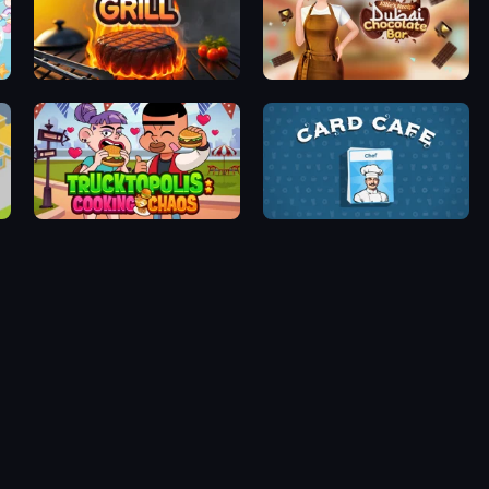
Click To Grill
Ellie's Recipe: Dubai Chocolate Bar
Trucktopolis Cooking Chaos
Card Cafe