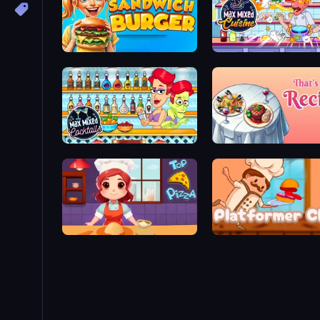
Sandwich Burger
Max Mixed Cuisine
Max Mixed Cocktails
That's My Recipe
Top Pizza
Platformer Chef