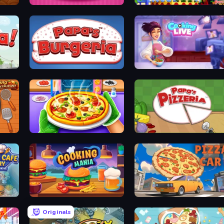
Papas Cupcakeria
Papa's Wingeria
Papa's Burgeria
Cooking Live
Pizza Maker
Papa's Pizzeria
Burger Cafe Story ASMR Cooking
Cooking Mania
Pizza Car
Originals