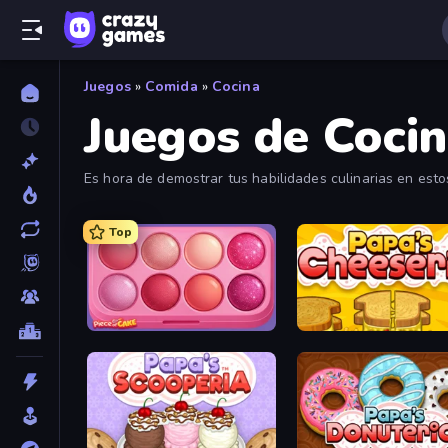
Juegos
»
Comida
»
Cocina
Juegos de Coci
Es hora de demostrar tus habilidades culinarias en esto
hasta donuts de chocolate! Juega por diversión y gratis 
Top
Piece of Cake: Merge and Bake
Papa's Cheeseria