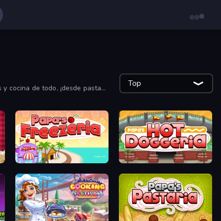
Top
s y cocina de todo, ¡desde pasta
Papa's Freezeria
Papa's Hot Doggeria