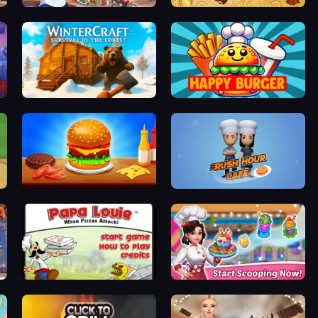
Cooking Festival
Papa's Pastaria
WinterCraft: Survival in the Forest
Happy Burger
Burger Cafe
Rush Hour Cafe
Papa Louie: When Pizzas Attack
Ice Cream Fever: Cooking Game