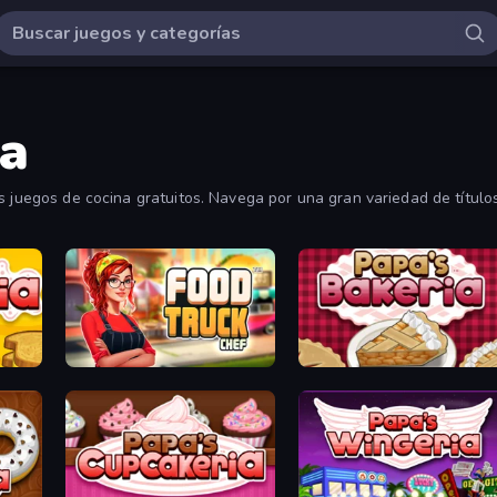
na
s juegos de cocina gratuitos. Navega por una gran variedad de título
en línea.
Food Truck Chef™: A Fun Cooking Game
Papa's Bakeria