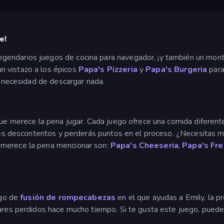
e!
endarios juegos de cocina para navegador, ¡y también un montó
un vistazo a los épicos
Papa's Pizzeria
y
Papa's Burgeria
para
in necesidad de descargar nada.
 que merece la pena jugar. Cada juego ofrece una comida difere
entes descontentos y perderás puntos en el proceso. ¿Necesitas 
 merece la pena mencionar son:
Papa's Cheeseria
,
Papa's Fre
ego de
fusión de
rompecabezas
en el que ayudas a Emily, la pr
iares perdidos hace mucho tiempo. Si te gusta este juego, pued