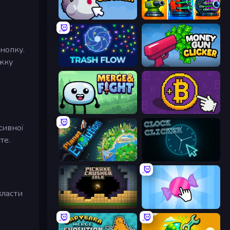
Chicken Clicker
Pumpkin Defense: Merge Cannon
кнопку.
ажку
Trash Flow
Money Gun Clicker
Merge & Fight
Money Maker
сивної
те.
Planet Evolution: Idle Clicker
Clock Clicker
класти
Pickaxe Crusher Idle
Candy Clicker 2