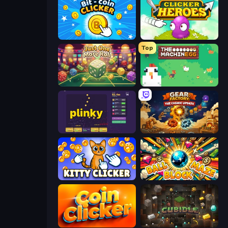
Bit-coin Clicker
Clicker Heroes
Top
Just One More Roll
The MachinEGG
Plinky
Gear Factory
Kitty Clicker
Ball Block Maze
Coin Clicker
Cubidle