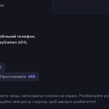
ів
)
обільний телефон,
zyGames (iOS,
6
Простоювати
488
робляєте гроші, натискаючи кнопки на екрані. Розблокуйте рі
щуйте свій дохід і курсор, щоб швидко розбагатіти!