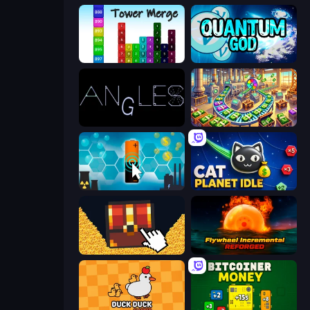
Tower Merge
Quantum God
Angles
Money Factory: Tycoon Idle Game
Battery Clicker
Cat Planet Idle
Treasure Hunt Idle
Flywheel Incremental: Reforged