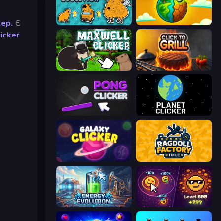
кер.
Є
Capybara Merge Evolution
Land Explorers: Merge & Build
icker
Maxwell Clicker
Click To Grill
Pong Clicker
Planet Clicker
Galaxy Clicker
Ragdoll Factory Idle
Energy Evolution
Dominate All Shapes