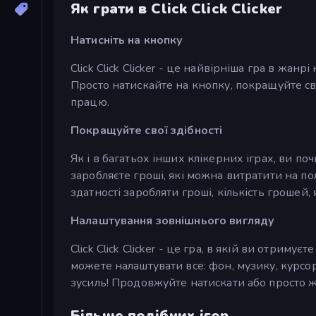
Як грати в Click Click Clicker
Натисніть на кнопку
Click Click Clicker - це найвірніша гра в жан
Просто натискайте на кнопку, покращуйте сво
працю.
Покращуйте свої здібності
Як і в багатьох інших клікерних іграх, ви п
заробляєте гроші, які можна витратити на п
здатності заробляти гроші, кількість грошей, я
Налаштування зовнішнього вигляду
Click Click Clicker - це гра, в якій ви отримує
можете налаштувати все: фон, музику, курсор
зусиль! Продовжуйте натискати або просто жи
Більше подібних ігор