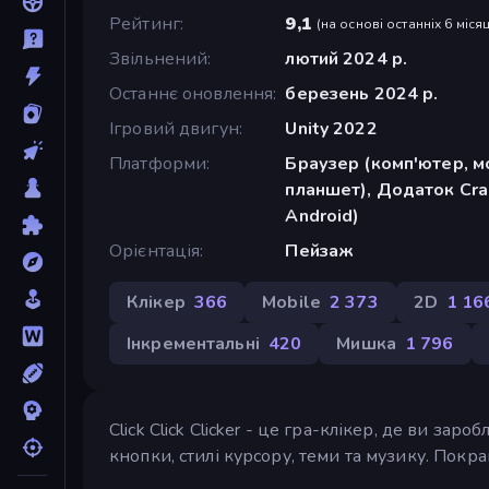
Рейтинг
9,1
(
на основі останніх 6 місяц
Звільнений
лютий 2024 р.
Останнє оновлення
березень 2024 р.
Ігровий двигун
Unity 2022
Платформи
Браузер (комп'ютер, м
планшет), Додаток Cra
Android)
Орієнтація
Пейзаж
Клікер
366
Mobile
2 373
2D
1 16
Інкрементальні
420
Мишка
1 796
Click Click Clicker - це гра-клікер, де ви за
кнопки, стилі курсору, теми та музику. Покра