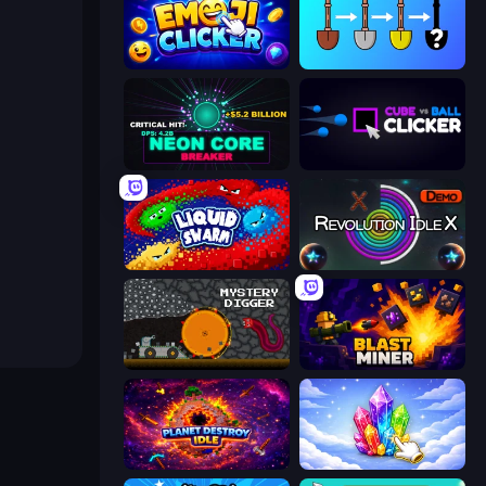
Emoji Clickers
Merge Tools - Merge and Dig
Neon Core Breaker
Cube vs Ball Clicker
Liquid Swarm
Revolution Idle X
Mystery Digger
Blast Miner
Planet Destroy Idle
Crystalia Idle Clicker