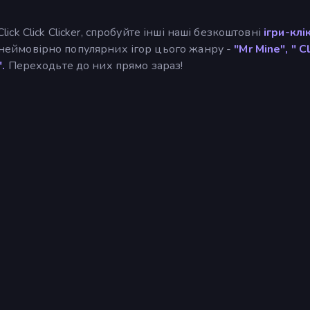
Click Click Clicker, спробуйте інші наші безкоштовні
ігри-клі
д неймовірно популярних ігор цього жанру -
"Mr Mine", "
Cl
".
Переходьте до них прямо зараз!