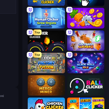
Capybara Clicker
Planet Clicker 2
Human Clicker: Grow Organs
Farm Ring Idle
Top
Crusher Clicker
Capybara Clicker 2
Top
Leek Factory Tycoon
Black Hole Idle
Merge Miner
Satisfying Ball Clicker
зні