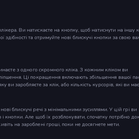
рі клікера. Ви натискаєте на кнопку, щоб натиснути на іншу 
ї здібності та отримуйте нові блискучі кнопки за свою в
очинаєте з одного скромного кліка. З кожним кліком ви
оліпшення. Ці покращення включають збільшення вашої па
ку ви заробляєте за клік, або кількість курсорів, які ви має
те нові блискучі речі з мінімальними зусиллями. У цій грі ви
 і кнопки. Але щоб їх розблокувати, спочатку потрібно до
віть на зароблені гроші, поки не досягнете мети.