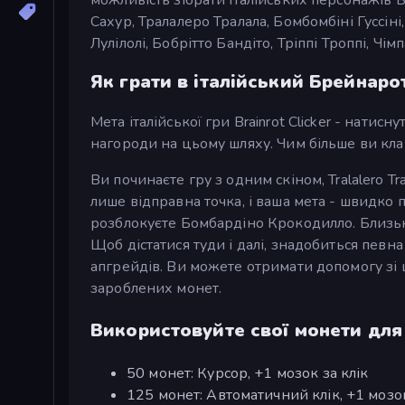
Сахур, Тралалеро Тралала, Бомбомбіні Гуссіні,
Лулілолі, Бобрітто Бандіто, Тріппі Троппі, Чім
Як грати в італійський Брейнаро
Мета італійської гри Brainrot Clicker - нати
нагороди на цьому шляху. Чим більше ви кла
Ви починаєте гру з одним скіном, Tralalero Tr
лише відправна точка, і ваша мета - швидко п
розблокуєте Бомбардіно Крокодилло. Близько
Щоб дістатися туди і далі, знадобиться певн
апгрейдів. Ви можете отримати допомогу зі 
зароблених монет.
Використовуйте свої монети для
50 монет: Курсор, +1 мозок за клік
125 монет: Автоматичний клік, +1 мозо