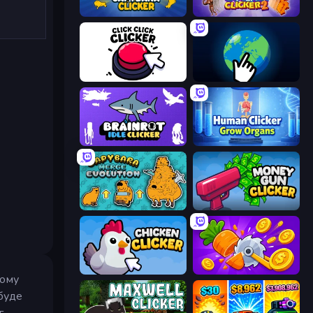
Capybara Clicker
Capybara Clicker 2
Click Click Clicker
Planet Clicker 2
Brainrot Idle Clicker
Human Clicker: Grow Organs
Capybara Merge Evolution
Money Gun Clicker
Chicken Clicker
Farm Ring Idle
ному
 буде
г