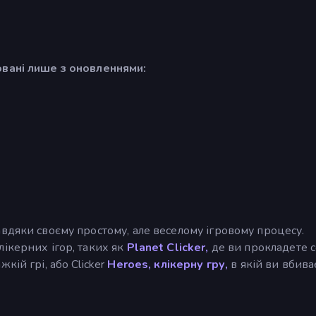
овані лише з оновленнями:
вдяки своєму простому, але веселому ігровому процесу.
ікерних ігор, таких як
Planet Clicker,
де ви прокладете с
кій грі, або Clicker
Heroes, клікерну гру,
в якій ви вбива