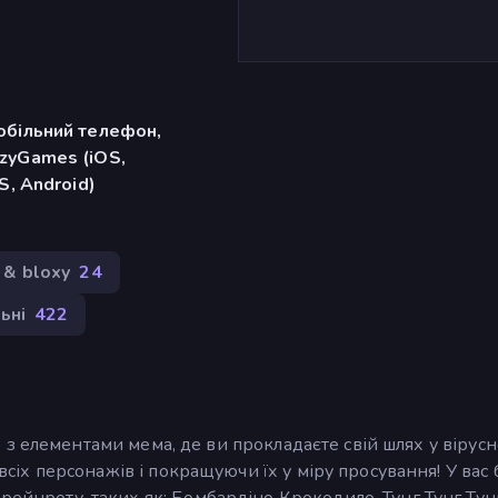
обільний телефон,
zyGames (iOS,
S, Android)
& bloxy
24
ьні
422
ікер з елементами мема, де ви прокладаєте свій шлях у вірус
и всіх персонажів і покращуючи їх у міру просування! У вас
рейнроту, таких як: Бомбардіно Крокодило, Тунг Тунг Тун