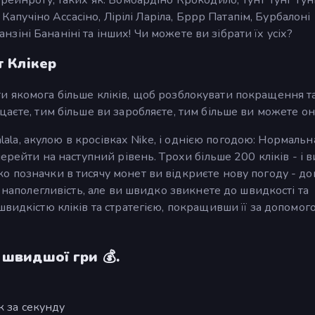
 Капучіно Ассасіно, Лірілі Ларіла, Бррр Патапім, Бурбалоні
панзіні Бананіні та інших! Чи можете ви зібрати їх усіх?
т Клікер
снути якомога більше кліків, щоб розблокувати покращення т
цаєте, тим більше ви заробляєте, тим більше ви можете он
alala, акулою в кросівках Nike, і однією погодою: Нормальн
ерейти на наступний рівень. Трохи більше 200 кліків - і в
 позначки в тисячу монет ви відкриєте нову погоду - до
а наполегливість, але ви швидко звикнете до швидкості та
швидкістю кліків та стратегією, покращивши її за допомог
 швидшої гри 💰.
к за секунду