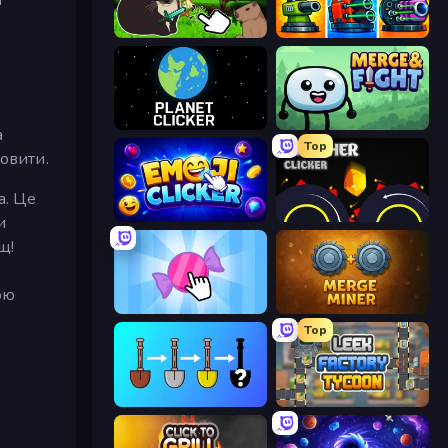
Maxwell Clicker
Pumpkin Defense: Merge Cannon
Planet Clicker
Merge & Fight
а
Top
овити.
а. Це
Emoji Clickers
Crusher Clicker
и
щ!
ою
Candy Clicker 2
Merge Miner
Top
Merge Tools - Merge and Dig
Leek Factory Tycoon