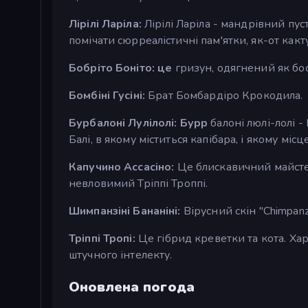
Лірілі Ларіла:
Лірілі Ларіла - мандрівний пу
помічати сюрреалістичні пам'ятки, як-от какт
Бобріто Боніто: це
гризун, одягнений як бо
Бомбіні Гусіні:
Брат Бомбардіро Крокодила.
Бурбалоні Лулілолі: Бурр
балоні люлі-лолі -
Балі, в якому міститься капібара, і якому міс
Капучино Ассасіно:
Це блискавичний майстер
невловимий Тріппі Троппі.
Шимпанзіні Бананіні:
Вірусний скін "Chimpanz
Тріппі Тропі:
Це гібрид креветки та кота. Х
штучного інтелекту.
Оновлена погода