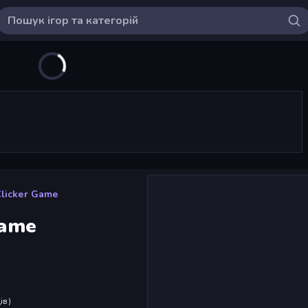
 Clicker Game
Game
ів
)