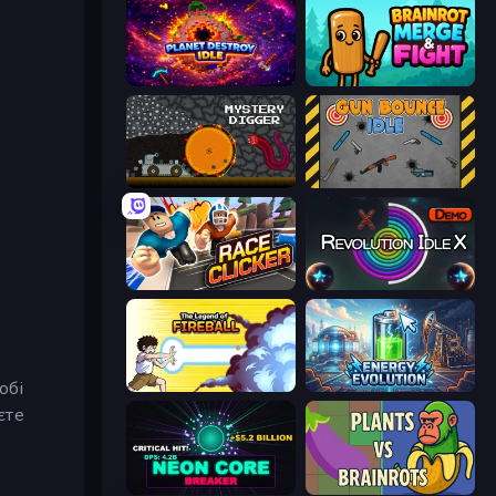
Planet Destroy Idle
Brainrot Merge & Fight
Mystery Digger
Gun Bounce Idle
Race Clicker: Tap Tap Game
Revolution Idle X
обі
Legend Of Fireball
Energy Evolution
єте
Neon Core Breaker
Plants vs Brainrots