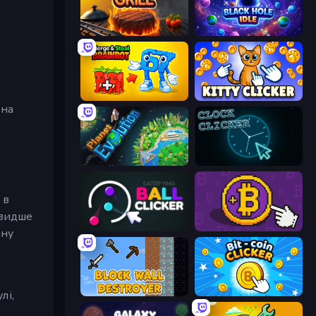
Click To Grill
Black Hole Idle
Merge & Steal Brainrot
Kitty Clicker
жна
Planet Evolution: Idle Clicker
Clock Clicker
 в
швидше
Satisfying Ball Clicker
Money Maker
ану
Block Wall Destroyer
Bit-coin Clicker
лі,