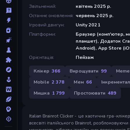
Звільнений
квітень 2025 р.
Останнє оновлення
червень 2025 р.
Ігровий двигун
Unity 2021
Платформи
Браузер (комп'ютер, м
планшет), Додаток Cra
Android), App Store (iO
Орієнтація
Пейзаж
Клікер
366
Вирощувати
99
Meme 
Mobile
2 378
Мем
66
Інкрементал
Мишка
1 799
Простоювати
489
Italian Brainrot Clicker - це хаотична гра-кл
всесвіті італійського Brainrot, розблоковуюч
можливість зібрати італійських персонажів Б