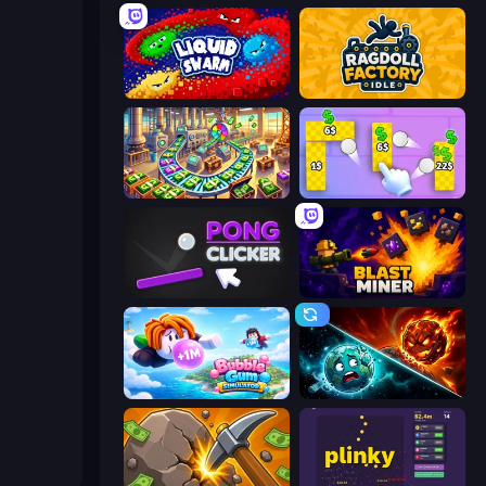
Liquid Swarm
Ragdoll Factory Idle
Money Factory: Tycoon Idle Game
Money Ping Pong
Pong Clicker
Blast Miner
Bubble Gum Simulator
PlanetCrush 2