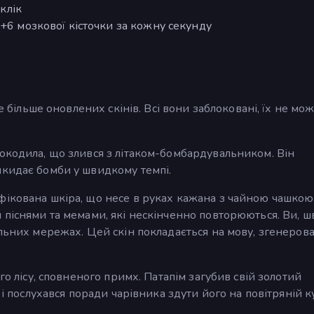
 клік
 +6 мозкової кісточки за кожну секунду
ще більше оновлених скінів. Всі вони заблоковані, їх не мо
окодила, що злився з літаком-бомбардувальником. Він
икидає бомби у швидкому темпі.
ікована шкіра, що несе в руках кажана з чайною чашкою
 піснями та мемами, які нескінченно повторюються. Ви, 
альних мережах. Цей скін покладається на мову, згенеров
го лісу, сповненого примх. Патапім загубив свій золотий
 і послухався поради чарівника здути його на повітряній ку