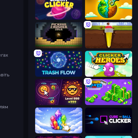
Galaxy Clicker
Land Explorers: Merge & Build
Pickaxe Crusher Idle
Pen Dig
егах
віть
Trash Flow
Clicker Heroes
Dominate All Shapes
Money Maker Idle
ллям
Crystalia Idle Clicker
Cube vs Ball Clicker