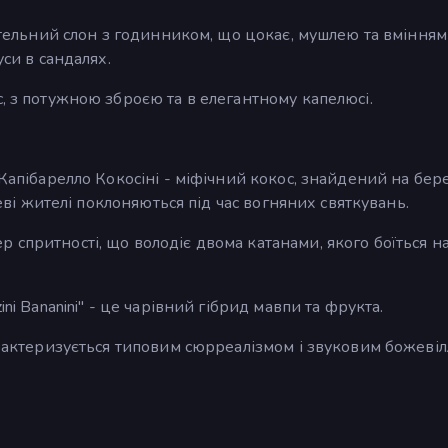
стельний слон з годинником, що цокає, мушлею та вмінням
уси в сандалях.
с, з потужною зброєю та в елегантному капелюсі.
 Капібарелло Кокосіні - міфічний кокос, знайдений на бер
цеві жителі поклоняються під час вогняних святкувань.
 спритності, що володіє двома катанами, якого боїться на
ini Bananini" - це чарівний гібрид мавпи та фрукта.
арактеризується типовим сюрреалізмом і звуковим божеві