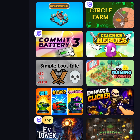
Factory Industrial
Circle Farm
Commit Battery 3
Clicker Heroes
Simple Loot Idle
Idle Farming Business
Pumpkin Defense: Merge Cannon
Dungeon Clicker
Top