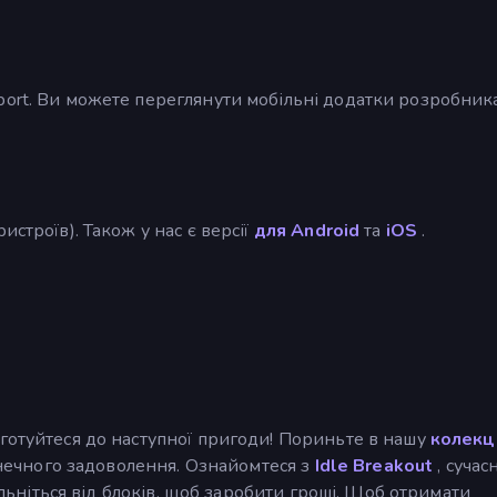
port. Ви можете переглянути мобільні додатки розробник
строїв). Також у нас є версії
для Android
та
iOS
.
готуйтеся до наступної пригоди! Пориньте в нашу
колекц
кінечного задоволення. Ознайомтеся з
Idle Breakout
, сучас
вільніться від блоків, щоб заробити гроші. Щоб отримати