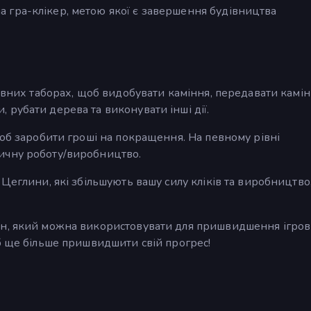
гра-клікер, метою якої є завершення будівництва
певних таборах, щоб видобувати каміння, передавати камін
рубати дерева та виконувати інші дії.
щоб заробити гроші на покращення. На певному рівні
ичну роботу/виробництво.
Цеглини, які збільшують вашу силу кліків та виробництво,
йн, який можна використовувати для пришвидшення ігро
б ще більше пришвидшити свій прогрес!