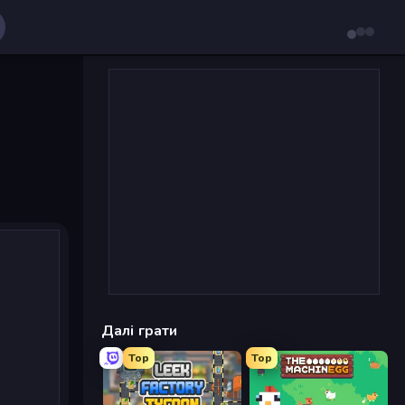
Далі грати
Top
Top