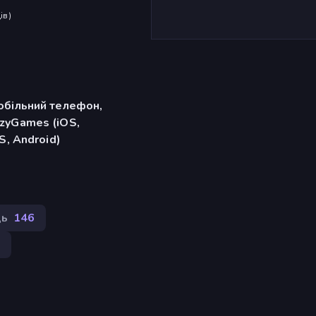
ів
)
обільний телефон,
zyGames (iOS,
S, Android)
ць
146
2