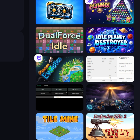
GPU Tycoon Sim
PLINKO!
DualForce Idle
Idle Planet Destroyer
Planet Evolution: Idle Clicker
Idle Ants
Evolve
The Last Lighthouse
Tile Mine
Defender Idle 2