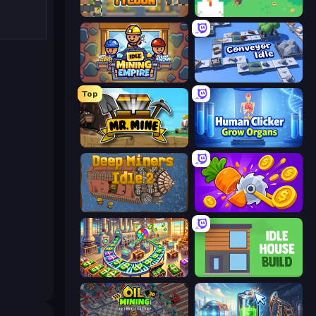
Leek Factory Tycoon
The MachinEGG
Idle Mining Empire
Conveyor Idle
Top
Mr. Mine
Human Clicker: Grow Organs
Deep Miners Idle 2
Farm Ring Idle
Money Factory: Tycoon Idle Game
Idle House Build