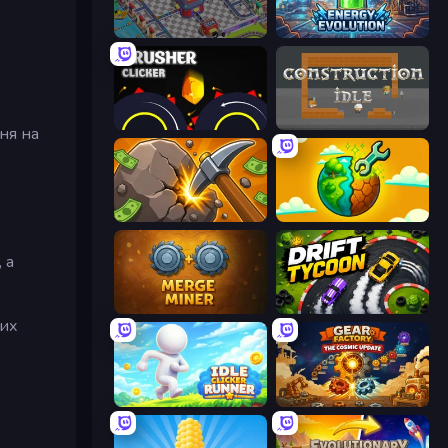
Oil Mining 3D: Petrol Factory
Energy Evolution
Crusher Clicker
Construction Idle
ня на
Mine Clicker
Land Explorers: Merge & Build
 а
Merge Miner
Drift Tycoon
вих
Idle Clicker Runner
Gear Factory