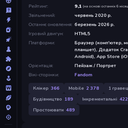
Рейтинг
9,1
(
на основі останніх 6 місяц
Звільнений
червень 2020 р.
Останнє оновлення
березень 2026 р.
Ігровий двигун
HTML5
Платформи
Браузер (комп'ютер, м
планшет), Додаток Cra
Android), App Store (iO
Орієнтація
Пейзаж / Портрет
Вікі-сторінки
Fandom
Клікер
366
Mobile
2 378
1 граве
Будівництво
189
Інкрементальні
42
Простоювати
489