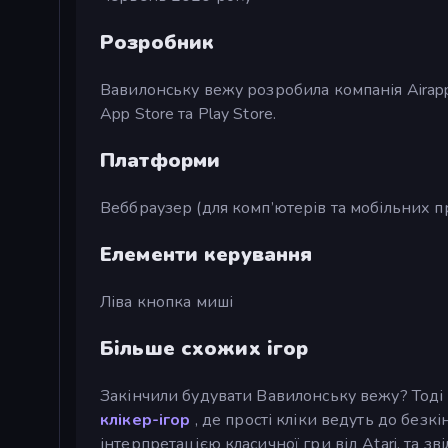
Розробник
Вавилонську вежу розробила компанія Airap
App Store та Play Store.
Платформи
Веббраузер (для комп’ютерів та мобільних при
Елементи керування
Ліва кнопка миші
Більше схожих ігор
Закінчили будувати Вавилонську вежу? Тоді 
клікер-ігор
, де прості кліки ведуть до без
інтерпретацією класичної гри від Atari, та з