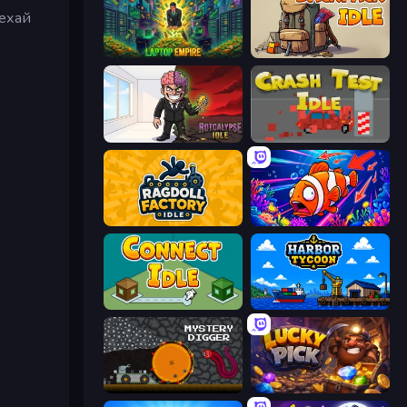
Нехай
Laptop Empire
Backpack Idle
Rotcalypse: Idle Incremental
Crash Test Idle
Ragdoll Factory Idle
Fish Catch Idle
Connect idle
Harbor Tycoon
Mystery Digger
Lucky Pick