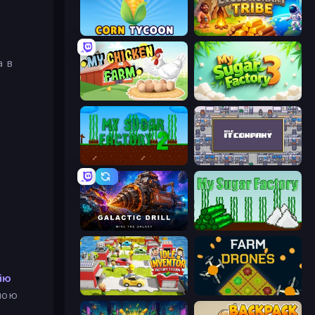
Corn Tycoon
Evolutionary Tribe
а в
My Chicken Farm
My Sugar Factory 3
My Sugar Factory 2
Idle IT Company
Galactic Drill
My Sugar Factory
ію
Idle Inventor
Farm Drones
ною