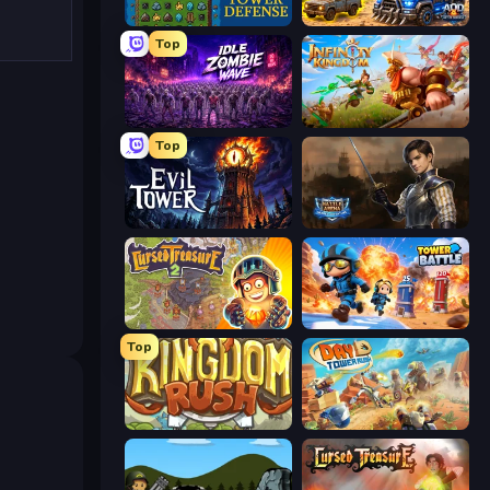
Tower Swap
AOD - Art Of Defense
Top
Idle Zombie Wave: Survivors
Infinity Kingdom
Top
Evil Tower
Battle Arena
Cursed Treasure 2
Tower Battle
Top
Kingdom Rush
Day D Tower Rush