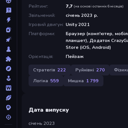
Рейтинг
7,7
(
на основі останніх 6 місяців
)
Звільнений
січень 2023 р.
Ігровий двигун
Unity 2021
Платформи
Браузер (комп'ютер, мобі
планшет), Додаток CrazyG
Store (iOS, Android)
Орієнтація
Пейзаж
Стратегія
222
Руйнівні
270
Фізик
Логіка
559
Мишка
1 799
Дата випуску
січень 2023