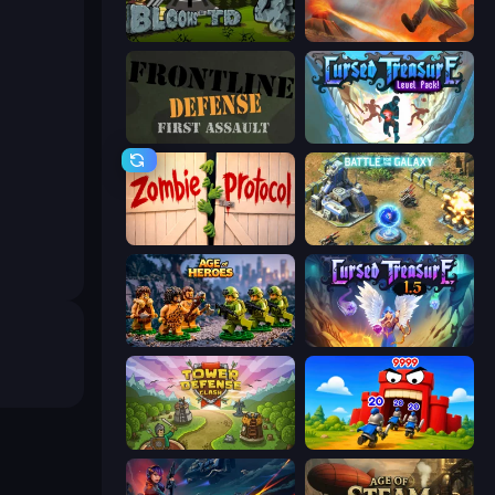
Bloons Tower Defense 4
Cursed Treasure
Frontline Defense
Cursed Treasure Level Pack
Zombie Protocol
Battle for the Galaxy
Age of Heroes
Cursed Treasure 1.5
Tower Defense Clash
TimeWarriors