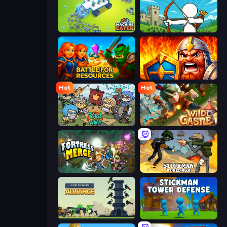
Machine Eater
Last Archer
Battle for Resources
WarLink: Crown & Clash
Hot
Hot
Raid Heroes: Total War
Wild Castle TD: Grow Empire
Fortress Merge
Stickman World War
Iron Towers Alliance
Stickman Tower Defense Idle 3D