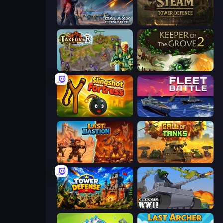
Galaxy Control: 3D Strategy
Age of Steam Tower Defence
Takeover
Keeper of the Grove 2
Slingshot Fortress
Fleet Battle
Last Bastion
Call of Tanks
Tower Defense
Stickman WW2