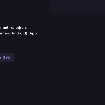
льний телефон,
ames (Android), App
а
395