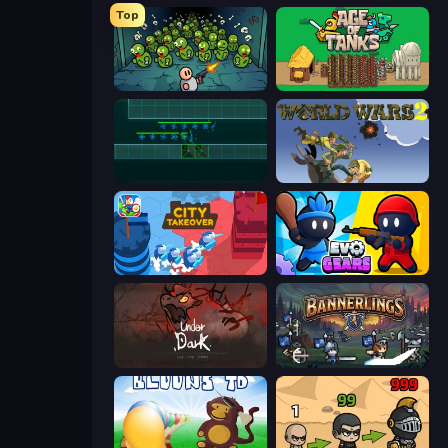
Top
Base Defence
Age of Tanks Warriors: TD War
Vector TD
World Wars 2
City Takeover
Evo Gears
UnderDark: Defense
Bannerlings