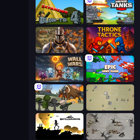
Bloons Tower Defense 4 Expansion
Merge Master Tanks: Tank Wars
Khan Wars
Throne Tactics
Wall Wars
Epic Army Clash
Stickman History Battle
Desktop Tower Defense
Battlecruisers
Warfare 1944