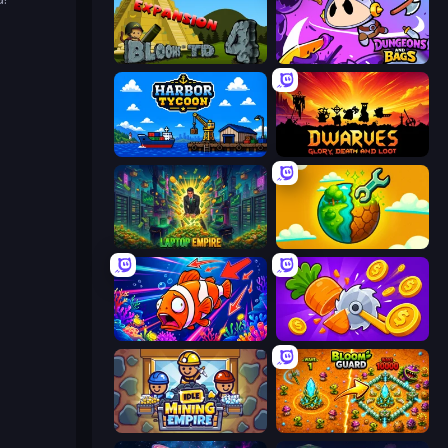
Bloons Tower Defense 4 Expansion
Dungeons and Bags
Harbor Tycoon
Dwarves: Glory, Death, and Loot
Laptop Empire
Land Explorers: Merge & Build
Fish Catch Idle
Farm Ring Idle
Idle Mining Empire
BloomGuard