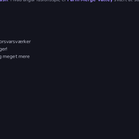
forsvarsværker
ger!
 og meget mere