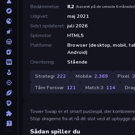
Bedømmelse
8,2
(
baseret på de seneste 6 måneder
Udgivet
maj 2021
Sidst opdateret
juli 2026
Spilmotor
HTML5
Platforme
Browser (desktop, mobil, tab
Android)
Orientering
Stående
Strategi
222
Mobile
2.369
Pixel
Tårn Forsvar
121
Match 3
114
Dra
Tower Swap er et smart puslespil, der kombine
Stop dragerne fra at nå dit slot ved at opbygge d
Sådan spiller du