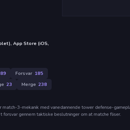
)
let), App Store (iOS,
289
Forsvar
185
ge
23
Merge
238
rer match-3-mekanik med vanedannende tower defense-gamepl
it forsvar gennem taktiske beslutninger om at matche fliser.