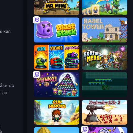
Mr. Mine
Endless Siege 2
s kan
Blast Stack
Babel Tower
Pumpkin Defense: Merge Cannon
Fortress Merge
låse op
ster
PLINKO!
Vector TD
Cup Heroes
Defender Idle 2
t
å!