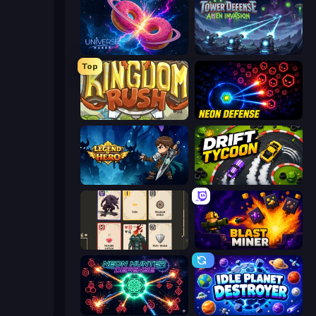
Universe Maker
Tower Defense - Alien Invasion
Top
Kingdom Rush
Neon Defense
Legend of Hero
Drift Tycoon
Forward
Blast Miner
Neon Hunter Defense
Idle Planet Destroyer