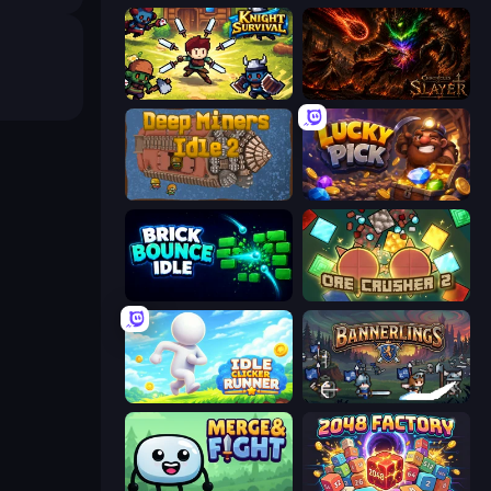
Knight Survival
Chronicles of Slayer
Deep Miners Idle 2
Lucky Pick
Brick Bounce Idle
OreCrusher 2
Idle Clicker Runner
Bannerlings