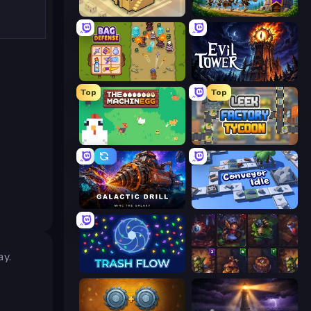
City Blocks
Mage Castle Idle Defense
Bag Defense
Evil Tower
Top
Top
The MachinEGG
Leek Factory Tycoon
Galactic Drill
Conveyor Idle
ay.
Trash Flow
Cards Keeper