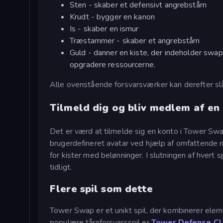
Sten - skaber et defensivt angrebstårn
Krudt - bygger en kanon
Is - skaber en ismur
Træstammer - skaber et angrebstårn
Guld - danner en kiste, der indeholder sw
opgradere ressourcerne.
Alle ovenstående forsvarsværker kan derefter s
Tilmeld dig og bliv medlem af en
Det er værd at tilmelde sig en konto i Tower Swa
brugerdefineret avatar ved hjælp af omfattende mul
for kister med belønninger. I slutningen af hvert s
tidligt.
Flere spil som dette
Tower Swap er et unikt spil, der kombinerer elem
populære tårnforsvarsspil er
Tower Defense Cl