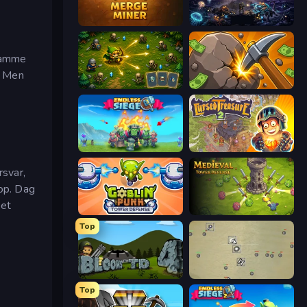
Merge Miner
The Last Lighthouse
 samme
. Men
Tiny Ranger
Mine Clicker
Endless Siege
Cursed Treasure 2
rsvar,
 op. Dag
 et
Goblin Punk Tower Defense
Idle Medieval Tower Defense
Top
Bloons Tower Defense 4
Desktop Tower Defense
Top