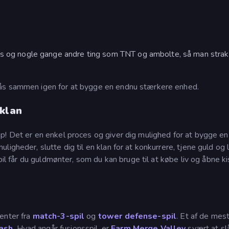
aps og nogle gange andre ting som TNT og ambolte, så man strak
lås sammen igen for at bygge en endnu stærkere enhed.
 klan
p! Det er en enkel proces og giver dig mulighed for at bygge en
igheder, slutte dig til en klan for at konkurrere, tjene guld og 
pil får du guldmønter, som du kan bruge til at købe liv og åbne ki
enter fra
match-3-spil
og
tower defense-spil
. Et af de mes
ash
. Hvad angår fusionsspil, er
Farm Merge Valley
svært at sl