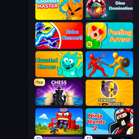
Summoner Master
Dino Domination
Robo Runner
Feeling Arrow
Haunted Heroes
Epic Sword Battle! Fight in Arena
Top
Chess Online Multiplayer
Shadow Bullet
TimeWarriors
Ninja Hands 2