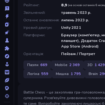
Рейтинг
8,9
(
на основі останніх 6 місяц
Звільнений
травень 2023 р.
Останнє оновлення
липень 2023 р.
Ігровий двигун
Unity 2021
Платформи
Браузер (комп'ютер, м
планшет), Додаток Cra
App Store (Android)
Орієнтація
Пейзаж / Портрет
Пазли
669
Mobile
2 369
3D
1 429
Логіка
559
Мишка
1 795
Brain
29
Battle Chess - це захоплива гра-головоломка
суперника. Розв'язуйте дивовижні головолом
те саме. Випробуйте захоплюючі лицарські би