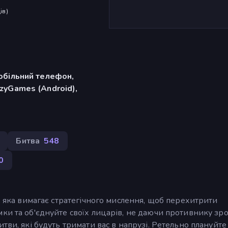
ів
)
обільний телефон,
zyGames (Android),
Битва
548
0
, яка вимагає стратегічного мислення, щоб перехитрити
ки та об'єднуйте своїх лицарів, не даючи противнику зр
тви, які будуть тримати вас в напрузі. Ретельно плануйте 