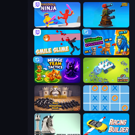
Ragdoll Ninja: Imposter Hero
Furry Road
Smile Slime
Ultimate Evolution
Merge Team Tactics
Machine Eater
Ant Kingdom Rush
Tic Tac Toe Online