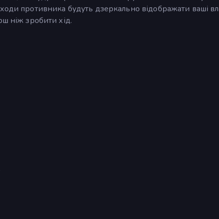
ходи противника будуть дзеркально відображати ваші вла
рш ніж зробити хід.
)