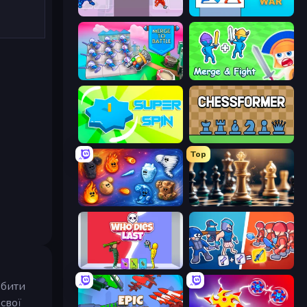
Knight of Chess
Magic Tower: Cards War
Merge To Battle
Merge and Fight
Super Spin
Chessformer
Top
Elemental Merge
Chess Free
Who Dies Last?
Squad Assembler: Red vs Blue
обити
свої