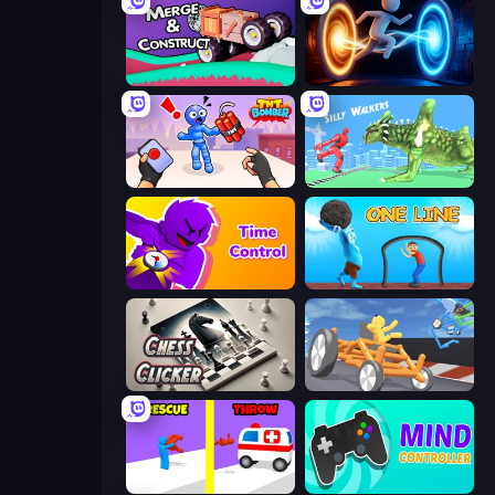
Merge & Construct
Portal Escape
TNT Bomber
Silly Walkers
Time Control!
One Line
Chess Clicker
Draw Crash Race
Rescue Throw
Mind Controller