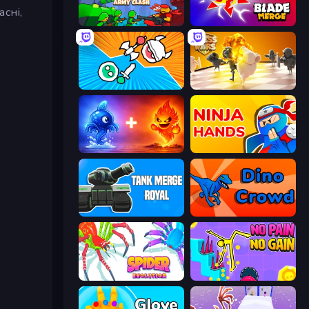
сні,
Epic Army Clash
Blade Merge
Merge Knights!
Chess Wars
Elemental Monsters: Merge
Ninja Hands
Tank Merge Royal
Dino Crowd
Spider Evolution: Runner Game
No Pain No Gain - Ragdoll Sandbox