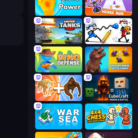
Glove Power
Merge Run
Merge Master Tanks: Tank Wars
Doodle Smash
Dino Defense
Dragons Merge: Battle Games
Animal DNA Run
CubeCraft: Merge & Battle
War Sea
4x4 Chess: Last Man Stand