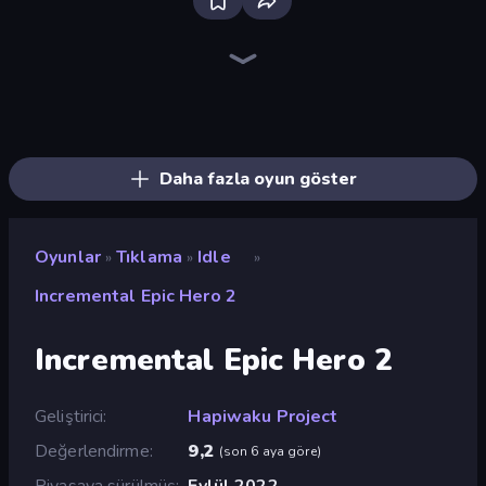
The MachinEGG
Farm Ring Idle
Capybara Clicker
Idle Mining Empire
Human Clicker: Grow Organs
Block Wall Destroyer
Gear Factory
Conveyor Idle
Crusher Clicker
Planet Clicker 2
Babel Tower
Italian Brainrot Clicker Game
Revolution Idle X
BitCoiner
Black Hole Idle
Candy Clicker 2
Gun Bounce Idle
Mine Clicker
Daha fazla oyun göster
Oyunlar
Tıklama
Idle
»
»
»
Incremental Epic Hero 2
Incremental Epic Hero 2
Geliştirici
Hapiwaku Project
Değerlendirme
9,2
(
son 6 aya göre
)
Piyasaya sürülmüş
Eylül 2022