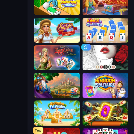
Doctor Hero
Card Scramble: Viola's Diner
Emily's Hotel Solitaire
Kings and Queens Solitaire TriPeaks
Emerland Solitaire Endless Journey
Numicolor
Emerland Solitaire Card Game
Kingdom Solitaire
Solitaire TriPeaks
Solitaire: The Great Journey
Top