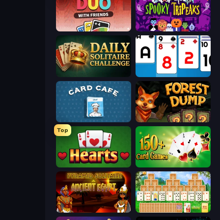
DUO With Friends
Spooky Tripeaks
Daily Solitaire Challenge
Social Solitaire
Card Cafe
Forest Dump
Top
Hearts: Classic
Classic Card Games Collection
Pyramid Solitaire Ancient Egypt
Magic Towers Solitaire