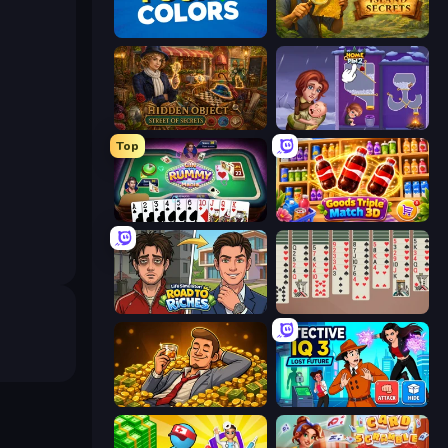
Four Colors
Hidden Objects: Island Secrets
Hidden Object: Street Of Secrets
Home Pin 2
Top
Gin Rummy Mania
Goods Triple Match 3D
Life Simulator: Road to Riches
Spider Solitaire 2 Suits
Idle Billionaire Tycoon
Detective IQ 3