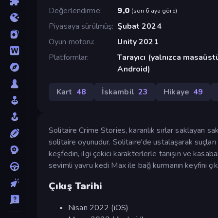
Değerlendirme
9,0
(
son 6 aya göre
)
Piyasaya sürülmüş
Şubat 2024
Oyun motoru
Unity 2021
Platformlar
Tarayıcı (yalnızca masaüst
Android)
Kart
48
İskambil
23
Hikaye
49
Solitaire Crime Stories, karanlık sırlar saklayan sak
solitaire oyunudur. Solitaire'de ustalaşarak suçları
keşfedin, ilgi çekici karakterlerle tanışın ve kasa
sevimli yavru kedi Max ile bağ kurmanın keyfini çık
Çıkış Tarihi
Nisan 2022 (iOS)