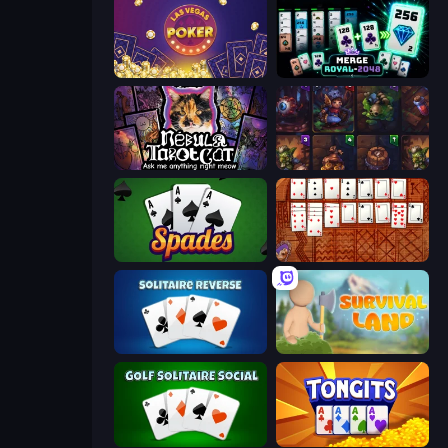
Las Vegas Poker
Merge Royal
Nébula Tarot Cat
Cards Keeper
Spades
Algerian Solitaire
Solitaire Reverse
Survival Land
Golf Solitaire
Tongits