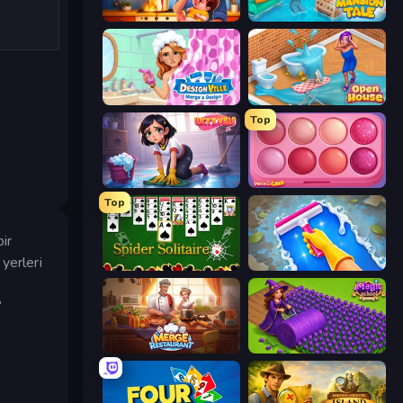
Solitaire Home Story
Mansion Tale: Merge Secrets
Designville: Merge & Design
Open House
Top
Lucy’s Ville
Piece of Cake: Merge and Bake
Top
bir
 yerleri
Spider Solitaire
Hotel Rush: Merge Story
a
?
Merge Restaurant
Magic School