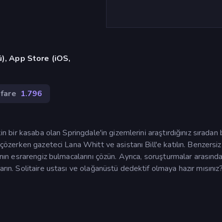
ü), App Store (iOS,
fare
1.796
in bir kasaba olan Springdale'in gizemlerini araştırdığınız sıradan 
 çözerken gazeteci Lana Whitt ve asistanı Bill'e katılın. Benzersiz
banın esrarengiz bulmacalarını çözün. Ayrıca, soruşturmalar arasınd
arın. Solitaire ustası ve olağanüstü dedektif olmaya hazır mısınız