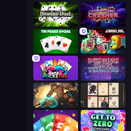
Domino Duel
Cosmic Card Crasher
Tri Peaks Social
Cardlike
Pocketro
Dungeon Crawl Theater
Dungeon of Terror
Forward