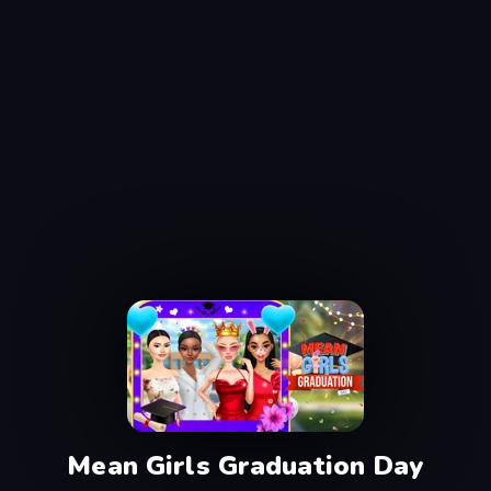
Mean Girls Graduation Day