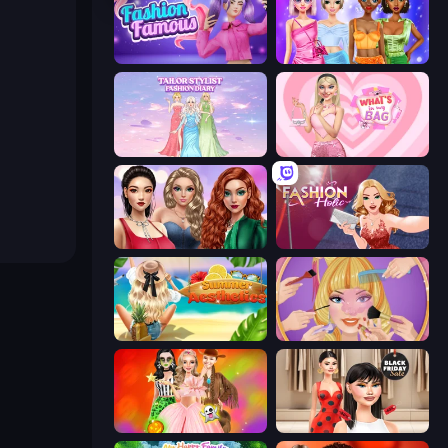
Fashion Famous
Monochrome Looks
Tailor Stylist: Fashion Diary
What's In My Bag
Colored Denim Trends
Fashion Holic
Summer Aesthetics
Extreme Makeover
Iconic Halloween Costumes
Shopaholic Black Friday