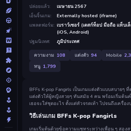
ปล่อยแล้ว
เมษายน 2567
เอ็นจิ้นเกม
Externally hosted (iframe)
แพลตฟอร์ม
เบราว์เซอร์ (เดสก์ท็อป มือถือ แท็บ
(iOS, Android)
ปฐมนิเทศ
ภูมิประเทศ
ความงาม
108
แต่งตัว
94
Mobile
2,
หนู
1,799
BFFs K-pop Fangirls เป็นเกมแต่งตัวแบบสบายๆ ที
แต่งตัวให้ผู้หญิงสวยๆ ทันสมัย 4 คน พร้อมเริ่ม
เธอจะใส่ชุดอะไร ตั้งแต่หัวจรดเท้า ไปจนถึงเครื่อง
วิธีเล่นเกม BFFs K-pop Fangirls
เกมเริ่มต้นด้วยข้อความแชทระหว่างเพื่อน ๆ สอง