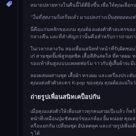
หมายปลายทางในคืนนี้ได้ดียิ่งขึ้น เพื่อให้คุณเลื
“ในที่สุดงานก็เสร็จแล้ว มาแปลงร่างเป็นสุดยอดแ
นี่คือแก่นหลักของเกม คุณต้องแต่งตัวตัวละครของค
กลางคืน และที่สำคัญกว่านั้นคือสำหรับการถ่ายภาพ
ในเวลากลางวัน สองเพื่อนสนิททำหน้าที่รับผิดชอบ
เก๋ สวมชุดจั๊มพ์สูทสุดชิค เสื้อสีสันสดใส ที่ค
รองเท้าส้นสูงแบบแพลตฟอร์ม ราวกับตู้เสื้อผ้าจะมีเ
ลองผสมผสานชุด เสื้อผ้า ทรงผม และเครื่องประดับต่
คุณแต่งตัวตัวละคร K-pop ของคุณ คุณต้องแน่ใจว่า
ถ่ายรูปเพื่อนสนิทเคป็อปกัน
เมื่อคุณแต่งตัวให้เพื่อนสาวทุกคนสวยเป๊ะแล้ว ก็พ
หน้าที่เหมือนปุ่มชัตเตอร์ของกล้อง ยิ้มหน่อย! คุณ
หรือแยกกัน เปลี่ยนชุด อัปเดตลุค และถ่ายรูปเพิ่ม
ๆ ได้