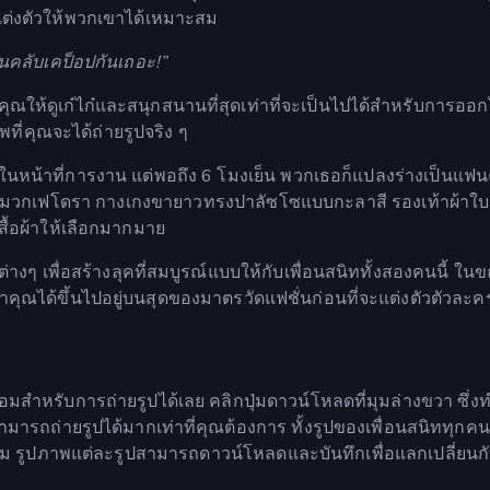
อกแต่งตัวให้พวกเขาได้เหมาะสม
ฟนคลับเคป็อปกันเถอะ!”
ุณให้ดูเก๋ไก๋และสนุกสนานที่สุดเท่าที่จะเป็นไปได้สำหรับการออกไ
ที่คุณจะได้ถ่ายรูปจริง ๆ
ในหน้าที่การงาน แต่พอถึง 6 โมงเย็น พวกเธอก็แปลงร่างเป็นแฟน
าดผม หมวกเฟโดรา กางเกงขายาวทรงปาลัซโซแบบกะลาสี รองเท้าผ้าใ
สื้อผ้าให้เลือกมากมาย
างๆ เพื่อสร้างลุคที่สมบูรณ์แบบให้กับเพื่อนสนิททั้งสองคนนี้ ในข
คุณได้ขึ้นไปอยู่บนสุดของมาตรวัดแฟชั่นก่อนที่จะแต่งตัวตัวละค
ร้อมสำหรับการถ่ายรูปได้เลย คลิกปุ่มดาวน์โหลดที่มุมล่างขวา ซึ่ง
สามารถถ่ายรูปได้มากเท่าที่คุณต้องการ ทั้งรูปของเพื่อนสนิททุกคน
เติม รูปภาพแต่ละรูปสามารถดาวน์โหลดและบันทึกเพื่อแลกเปลี่ยนกั