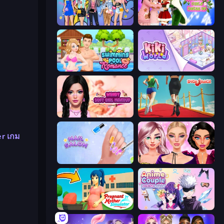
College Girls Team Makeover
Christmas Girls Dress Up
Swimming Pool Romance
KiKi World
Wendy Soft Girl Makeup
Shoe Race
r เกม
Nail Salon
New Year Makeup Trends
Pregnant Mother Simulator
Anime Couple: Avatar Maker