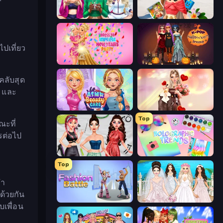
BFFs Luxury Loungewear
Travel with Me: ASMR Edition
ปเที่ยว
Dress To Impress: New Year's Party
K-Pop Halloween Dress Up
คลับสุด
บ และ
ASMR Beauty Care
GRWM Date Night
Top
ณะที่
รต่อไป
Brat Girl Summer
Holographic Trends
Top
ทำ
ด้วยกัน
Fashion Battle
Model Wedding
บเพื่อน