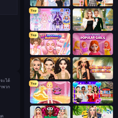
Fashion Week 2025
Back To School: Uniforms Edition
Top
Idol Livestream: Fashion Game
Valentine's Day Proposal
Top
BFF Makeover - Spa & Dress Up
High School Popular Girls
Autumn Glam Gala
Glamour Beach Life
จะได้
Top
ว่าพวก
Royal Glow Princess Makeover
Mean Girls Graduation Day
ุด