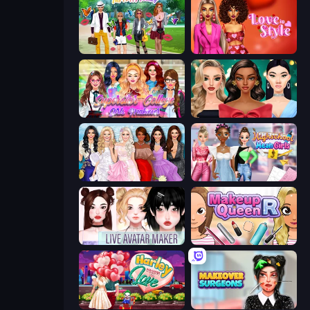
Superstar Family Dress Up
Love In Style
Superstar College Girls Makeover
New Year's Eve Makeup
Model Dress Up Girl
Highschool Mean Girls 3
Live Avatar Maker: Girls
Make Up Queen R
Harley Learns To Love
Makeover Surgeons