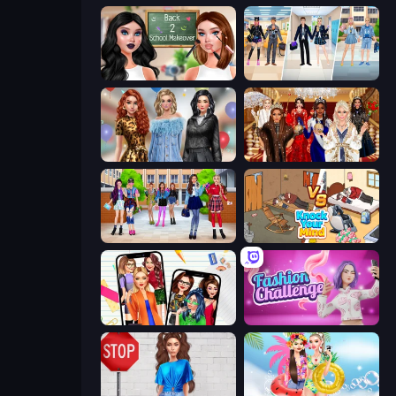
Back 2 School Makeover
College Girl & Boy Makeover
Black Friday Mystery Sale
Royal Dress Up - Fashion Queen
High School BFFs: Girls Team
Knock Your Mind
Highschool Mean Girls 2
Fashion Challenge: Catwalk Run