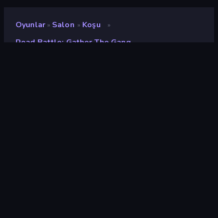
Oyunlar
Salon
Koşu
»
»
»
Road Battle: Gather The Gang
Road Battle: Gather the
Gang
Geliştirici
Chillout Games
Değerlendirme
8,4
(
son 6 aya göre
)
Piyasaya sürülmüş
Mayıs 2025
Son güncelleme
Haziran 2025
Oyun motoru
Unity 6
Platformlar
Tarayıcı (masaüstü, mobil,
tablet), CrazyGames
Uygulaması (iOS, Android)