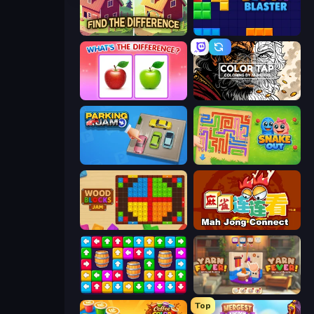
Find The Difference
Block Blaster
What's The Difference?
Color Tap: Coloring by Numbers
Parking Jam
Snake Out: Maze Escape
Wood Blocks Jam
Mahjong Connect (Legacy)
Tap Away Story
Yarn Fever! Unravel Puzzle
Top