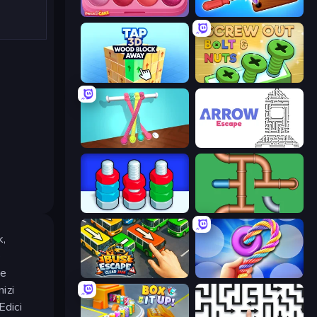
Piece of Cake: Merge and Bake
Wood Screw: Bolts Puzzle
Tap 3D Wood Block Away
Screw Out: Bolts and Nuts
Tangle Master
Arrow Escape
Nuts Puzzle: Sort By Color
Plumber Pipe Out
k,
e
ve
Bus Escape: Clear Jam
Twisted Tangle
izi
Edici