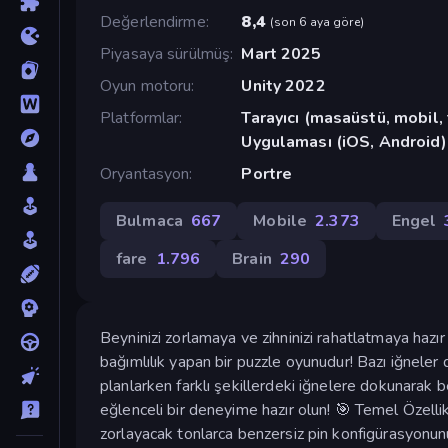
Değerlendirme
8,4
(
son 6 aya göre
)
Piyasaya sürülmüş
Mart 2025
Oyun motoru
Unity 2022
Platformlar
Tarayıcı (masaüstü, mobil
Uygulaması (iOS, Android)
Oryantasyon
Portre
Bulmaca
667
Mobile
2.373
Engel
fare
1.796
Brain
290
Beyninizi zorlamaya ve zihninizi rahatlatmaya hazır
bağımlılık yapan bir puzzle oyunudur! Bazı iğneler 
planlarken farklı şekillerdeki iğnelere dokunarak b
eğlenceli bir deneyime hazır olun! 🎯 Temel Özellikl
zorlayacak tonlarca benzersiz pin konfigürasyonunu