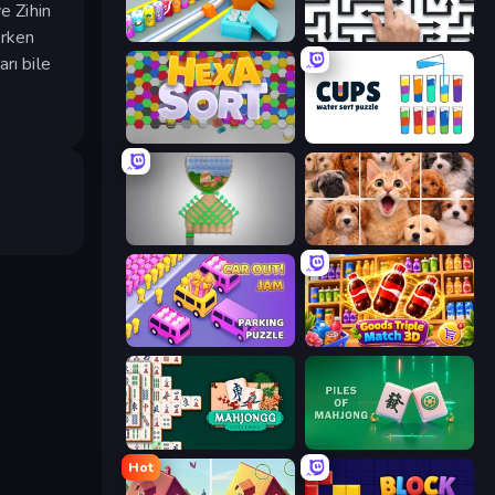
e Zihin
irken
Box It Up
Arrow Escape: Puzzle
rı bile
Hexa Sort
Cups - Water Sort Puzzle
Pull the Pin
Jigpic Solitaire
Car OUT! Jam Parking Puzzle
Goods Triple Match 3D
Mahjongg Solitaire
Piles of Mahjong
Hot