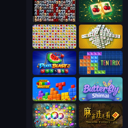
War Mahjong
Mahjong Puzzle: Tile Match
Same Game Fruit Collapse
Mahjong Tower
Pixel Blast
TenTrix
Puzzle Block Master
Butterfly Shimai
Forgotten Treasure 2
Mahjong Connect 2 (Legacy)