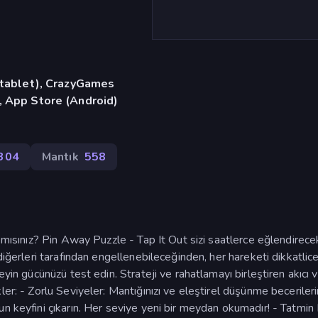
, tablet), CrazyGames
, App Store (Android)
304
Mantık
558
 mısınız? Pin Away Puzzle - Tap It Out sizi saatlerce eğlendirece
diğerleri tarafından engellenebileceğinden, her hareketi dikkatlic
eyin gücünüzü test edin. Strateji ve rahatlamayı birleştiren akıcı 
er: - Zorlu Seviyeler: Mantığınızı ve eleştirel düşünme becerilerin
n keyfini çıkarın. Her seviye yeni bir meydan okumadır! - Tatmin 