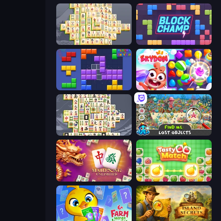
Mahjong Online
Block Champ
Blocks and that’s it
Skydom
Mahjong Titans
Find Me: Lost Objects
Mahjong Unlimited
Tasty Match: Mahjong Pairs