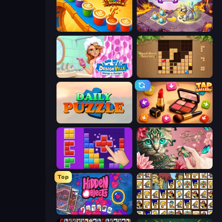
Coffee Color Blocks
Mergest Kingdom
Designville: Merge & Design
Wood Block Journey
Daily Puzzle
Tap Gallery
BlockBuster Puzzle
Favorite Puzzles
Top
Hidden Objects
Tiles of the Simpsons