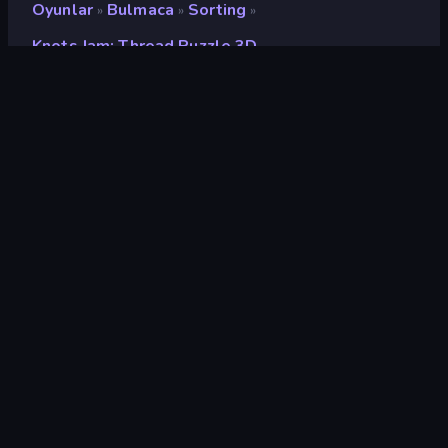
Oyunlar
Bulmaca
Sorting
»
»
»
Knots Jam: Thread Puzzle 3D
Knots Jam: Thread Puzzle
3D
Geliştirici
Bravestars Games
Değerlendirme
8,2
(
son 6 aya göre
)
Piyasaya sürülmüş
Mayıs 2025
Oyun motoru
Unity 2022
Platformlar
Tarayıcı (masaüstü, mobil,
tablet), CrazyGames
Uygulaması (iOS, Android),
App Store (iOS)
Oryantasyon
Portre