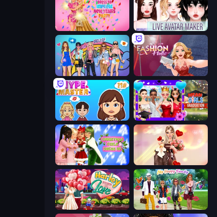
Dress To Impress: New Year's Party
Live Avatar Maker: Girls
College Girls Team Makeover
Fashion Holic
HypeMaster
Mean Girls Graduation Day
Christmas Girls Dress Up
GRWM Date Night
Harley Learns To Love
Superstar Family Dress Up