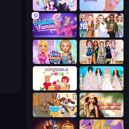
Anime Couple: Avatar Maker
Nail Salon
Fashion Famous
Fashion Week 2025
ASMR Beauty Care
Back To School: Uniforms Edition
Impossible Date
Model Wedding
Knock Your Mind
Glamour Beach Life