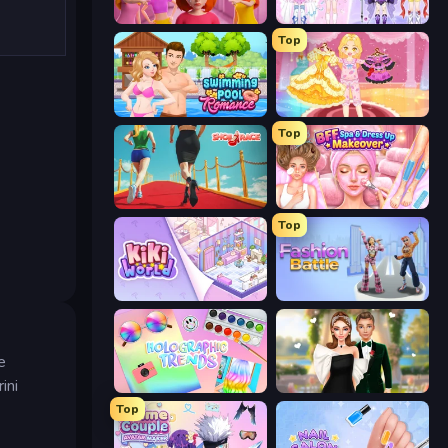
High School Popular Girls
Idol Livestream: Fashion Game
Top
Swimming Pool Romance
Royal Glow Princess Makeover
Top
Shoe Race
BFF Makeover - Spa & Dress Up
Top
KiKi World
Fashion Battle
e
ini
Holographic Trends
Valentine's Day Proposal
Top