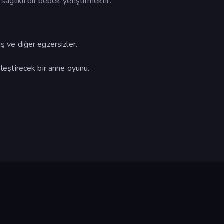
ğlıklı bir bebek yetiştirmektir.
ş ve diğer egzersizler.
kleştirecek bir anne oyunu.