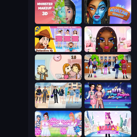
Monster Makeup 3D
Avatar Make Up
Detective IQ: Brain Games
Braided Hairstyles Fashion
Office Kissing (Japanese)
High School BFFs: Girls Team
College Girl & Boy Makeover
BFFs K-Pop Fangirls
College Sport Team Makeover
Lulu's Fashion World