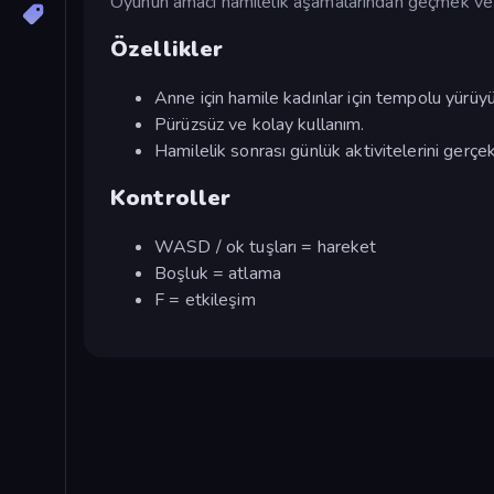
Oyunun amacı hamilelik aşamalarından geçmek ve sa
Özellikler
Anne için hamile kadınlar için tempolu yürüyü
Pürüzsüz ve kolay kullanım.
Hamilelik sonrası günlük aktivitelerini gerçe
Kontroller
WASD / ok tuşları = hareket
Boşluk = atlama
F = etkileşim