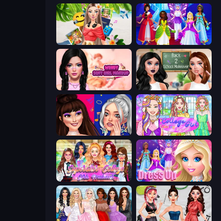
Travel with Me: ASMR Edition
Cinderella Dress Up Girl
Wendy Soft Girl Makeup
Back 2 School Makeover
Teenage Celebrity Rivalry
College Girl Coloring Dress Up
Superstar College Girls Makeover
Princess Dress Up