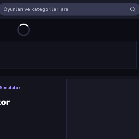
Simulator
tor