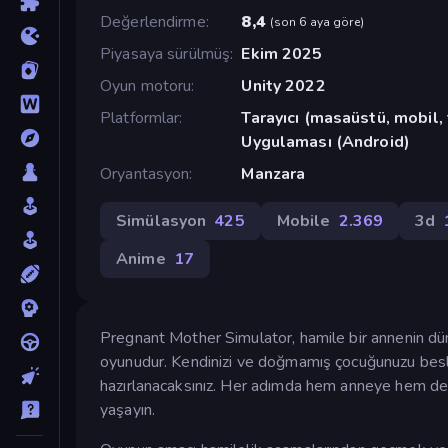
Değerlendirme
8,4
(
son 6 aya göre
)
Piyasaya sürülmüş
Ekim 2025
Oyun motoru
Unity 2022
Platformlar
Tarayıcı (masaüstü, mobil
Uygulaması (Android)
Oryantasyon
Manzara
Simülasyon
425
Mobile
2.369
3d
Anime
17
Pregnant Mother Simulator, hamile bir annenin d
oyunudur. Kendinizi ve doğmamış çocuğunuzu besley
hazırlanacaksınız. Her adımda hem anneye hem de b
yaşayın.