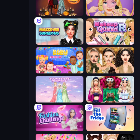
K-Pop Halloween Dress Up
Extreme Makeover
Makeover Surgeons
Make Up Queen R
Baby Dress Up
Autumn Glam Gala
Tailor Stylist: Fashion Diary
BFFs Luxury Loungewear
Fashion Challenge: Catwalk Run
Fill The Fridge