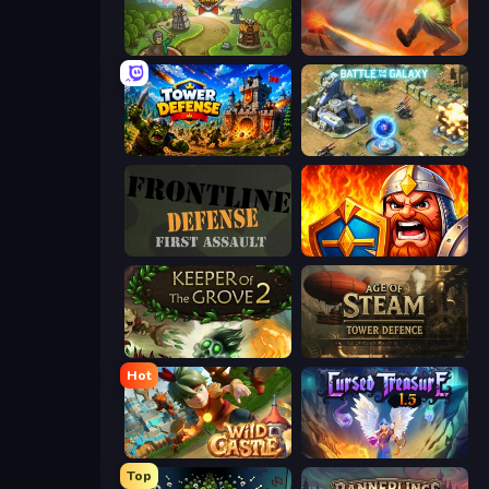
Tower Defense Clash
Cursed Treasure
Tower Defense
Battle for the Galaxy
Frontline Defense
WarLink: Crown & Clash
Keeper of the Grove 2
Age of Steam Tower Defence
Hot
Wild Castle TD: Grow Empire
Cursed Treasure 1.5
Top