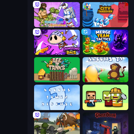
Human Leap: Evolution
City Takeover
Dungeons and Bags
Merge Team Tactics
Age of Tanks Warriors: TD War
Bloons Tower Defense
Bloons Tower Defense 2
Zombie Horde: Build & Survive