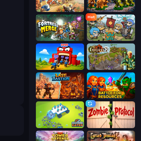
Day D Tower Rush
Age of Heroes
Hot
Fortress Merge
Raid Heroes: Total War
TimeWarriors
Takeover
Last Bastion
Battle for Resources
Machine Eater
Zombie Protocol