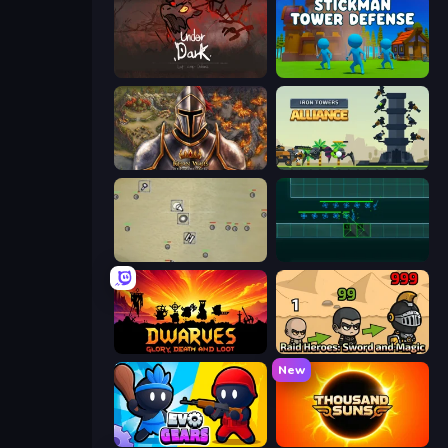
UnderDark: Defense
Stickman Tower Defense Idle 3D
Khan Wars
Iron Towers Alliance
Desktop Tower Defense
Vector TD
Dwarves: Glory, Death, and Loot
Raid Heroes: Sword and Magic
New
Evo Gears
Thousand Suns