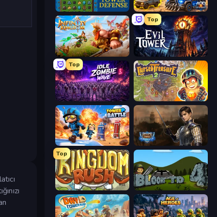
Tower Swap
AOD - Art Of Defense
Top
Infinity Kingdom
Evil Tower
Top
Idle Zombie Wave: Survivors
Cursed Treasure 2
Tower Battle
Battle Arena
Top
atıcı
Kingdom Rush
Bloons Tower Defense 4
ğınızı
an