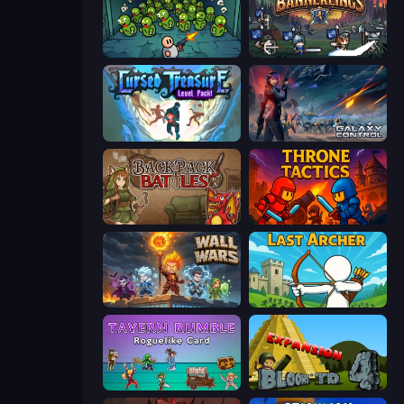
Base Defence
Bannerlings
Cursed Treasure Level Pack
Galaxy Control: 3D Strategy
Backpack Battles
Throne Tactics
Wall Wars
Last Archer
Tavern Rumble: Roguelike Card
Bloons Tower Defense 4 Expansion