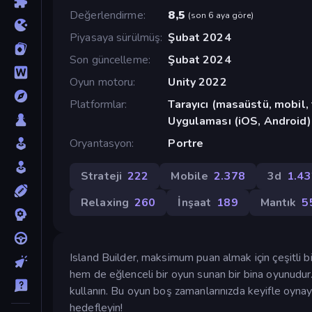
Değerlendirme
8,5
(
son 6 aya göre
)
Piyasaya sürülmüş
Şubat 2024
Son güncelleme
Şubat 2024
Oyun motoru
Unity 2022
Platformlar
Tarayıcı (masaüstü, mobil
Uygulaması (iOS, Android)
Oryantasyon
Portre
Strateji
222
Mobile
2.378
3d
1.43
Relaxing
260
İnşaat
189
Mantık
5
Island Builder, maksimum puan almak için çeşitli b
hem de eğlenceli bir oyun sunan bir bina oyunudur.
kullanın. Bu oyun boş zamanlarınızda keyifle oynay
hedefleyin!