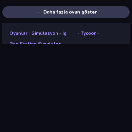
My Phone Store
Fashion Factory
Spa Empire
Daha fazla oyun göster
Oyunlar
Simülasyon
İş
Tycoon
»
»
»
»
Gas Station Simulator
Gas Station Simulator
Değerlendirme
9,1
(
son 6 aya göre
)
Piyasaya sürülmüş
Aralık 2025
Son güncelleme
Ocak 2026
Oyun motoru
Unity 2022
Platformlar
Tarayıcı (masaüstü, mobil,
tablet), CrazyGames
Uygulaması (iOS, Android)