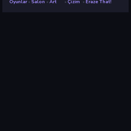
Oyunlar
Salon
Art
Çizim
Eraze That!
»
»
»
»
Eraze That!
Geliştirici
MidFin Entertainment
Değerlendirme
7,5
(
son 6 aya göre
)
Piyasaya sürülmüş
Ocak 2023
Son güncelleme
Ocak 2023
Oyun motoru
Unity 2021
Platformlar
Tarayıcı (masaüstü, mobil,
tablet), CrazyGames
Uygulaması (Android), App
Store (iOS, Android)
Oryantasyon
Manzara
Salon
526
Mobile
2.352