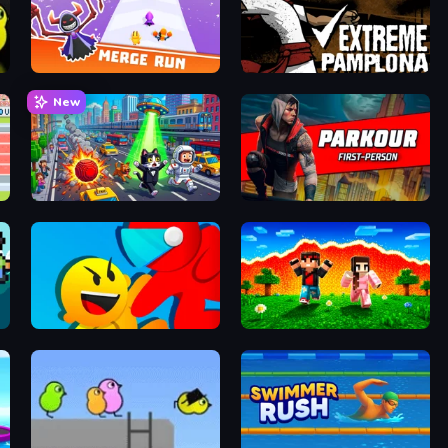
Merge Run
Extreme Pamplona
New
Metro Runner
Parkour First-Person
Riot Escape
The Lava Tsunami