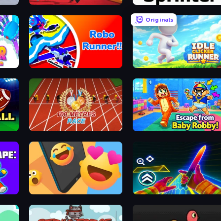
Shoe Race
Sprinter
Originals
Spider Evolution: Runner Game
Robo Runner
Idle Clicker Runner
100 Meters Race
Escape From Baby Robby!
School Escape: Mr. MeanieHead!
Reply Run
Surf GO Parkour