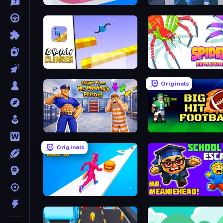
Layers Roll
Rooftop Run
Draw Climber
Originals
Escape From Mr.Meawing's Prison!
Big Hit Football
Originals
Twerk Race 3D