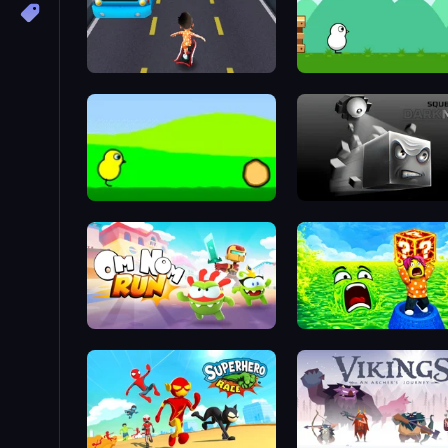
Bus and Subway Runner
Duck Life 4
Duck Life
Sqube Darkness
Om Nom: Run