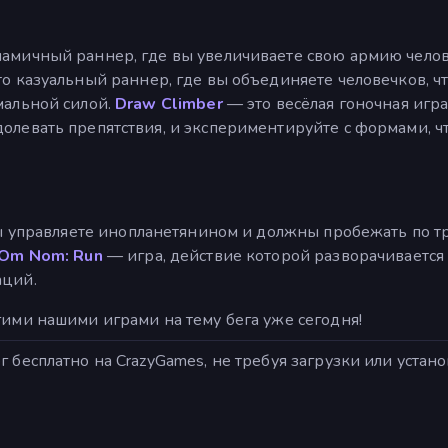
амичный раннер, где вы увеличиваете свою армию челов
о казуальный раннер, где вы объединяете человечков, 
мальной силой.
Draw Climber
— это весёлая гоночная игра
долевать препятствия, и экспериментируйте с формами, 
вы управляете инопланетянином и должны пробежать по тр
Om Nom: Run
— игра, действие которой разворачивается 
аций.
гими нашими играми на тему бега уже сегодня!
бесплатно на CrazyGames, не требуя загрузки или установ