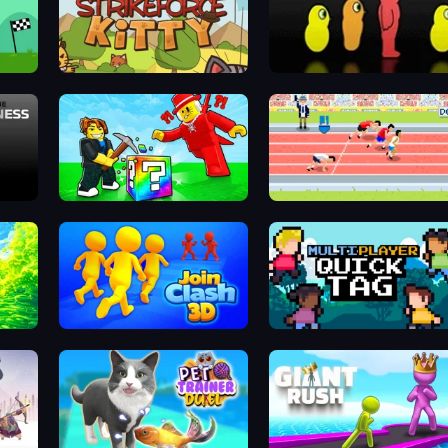
StrikeForce Kitty
Duck Life 3
Break a Lucky Blocks with Brainrots
Sports Hero
Save Memerots: Acid Lava lake
Join Clash 3D
Multiplayer Quick Tag