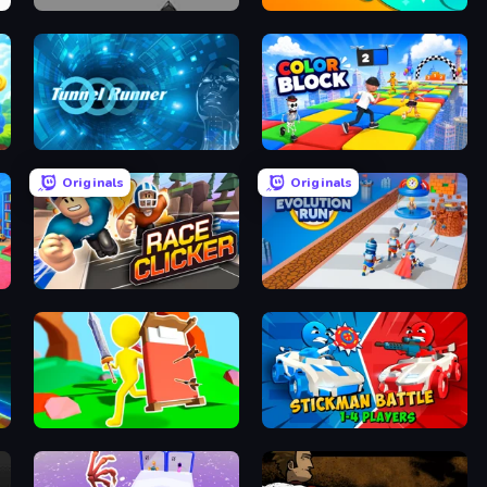
Cubefield
Haunted Heroes
Tunnel Runner
Color Block
Originals
Originals
Race Clicker: Tap Tap Game
Age Evolution Run
Bed Wars
Stickman battle 1-4 Players