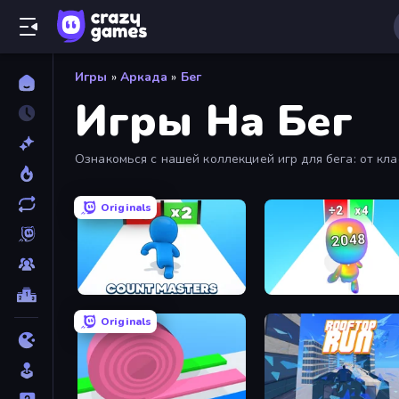
Игры
»
Аркада
»
Бег
Игры На Бег
Ознакомься с нашей коллекцией игр для бега: от кла
Originals
Count Masters: Stickman Games
Man Runner 2048
Originals