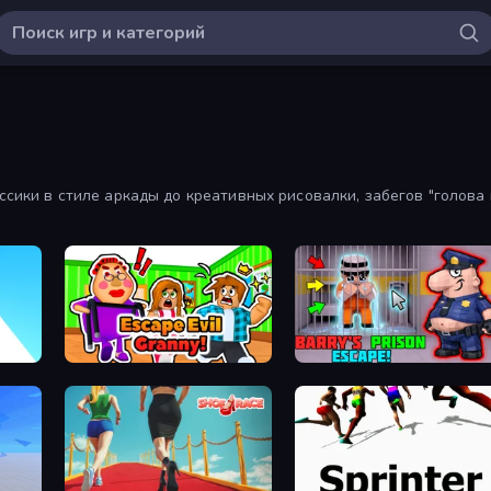
ссики в стиле аркады до креативных рисовалки, забегов "голова к
Escape Evil Granny!
Barry's Prison Escape!