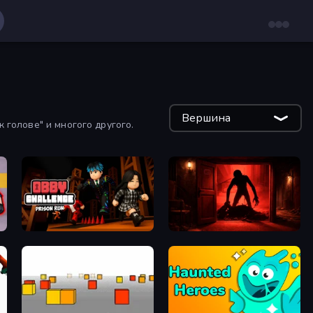
Вершина
 голове" и многого другого.
Obby Challenge: Prison Run
Doors Castle