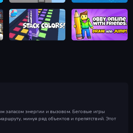
Duck Life 2
Swimmer Rush
Stack Colors
Obby With Friends: Draw and Jump
ым запасом энергии и вызовом. Беговые игры
маршруту, минуя ряд объектов и препятствий. Этот