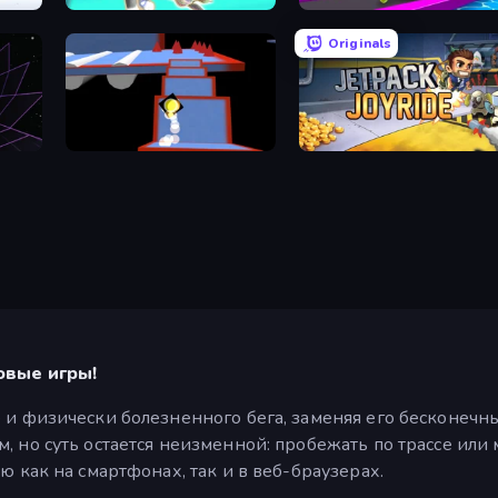
ney
Pet Trainer Duel
Giant Rush!
Originals
Ice Dodo
Jetpack Joyride
овые игры!
 и физически болезненного бега, заменяя его бесконечн
 но суть остается неизменной: пробежать по трассе или 
ю как на смартфонах, так и в веб-браузерах.