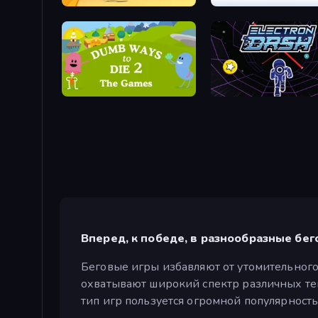
Superhero Race!
Vikings: An Archer's Jour
Dumb Ways to Die 2
Electron Dash
Вперед, к победе, в разнообразные бег
Беговые игры избавляют от утомительного
охватывают широкий спектр различных тем,
тип игр пользуется огромной популярность