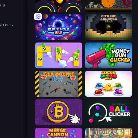
я в
Crusher Clicker
Mystery Digger
атить
Black Hole Idle
Pickaxe Crusher Idle
Money Ping Pong
Money Gun Clicker
Gun Bounce Idle
Color Cannon Idle
Money Maker
Satisfying Ball Clicker