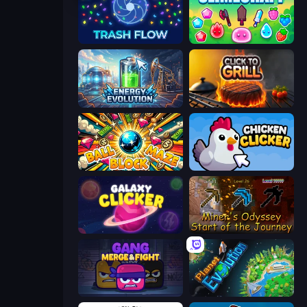
Trash Flow
Slimecraft
Energy Evolution
Click To Grill
Ball Block Maze
Chicken Clicker
Galaxy Clicker
Miner's Odyssey
Gang Merge & Fight
Planet Evolution: Idle Clicker