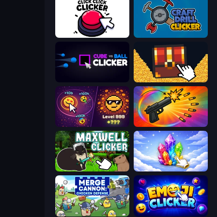
Click Click Clicker
Craft Drill Clicker
Cube vs Ball Clicker
Treasure Hunt Idle
Dominate All Shapes
Chair Force Buzz
Maxwell Clicker
Crystalia Idle Clicker
Merge Cannon: Chicken Defense
Emoji Clickers