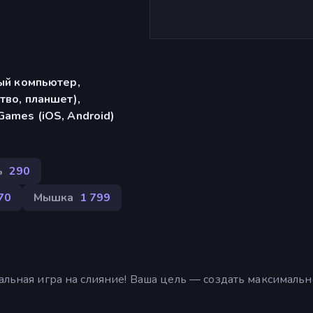
ый компьютер,
тво, планшет),
ames (iOS, Android)
ь
290
70
Мышка
1 799
альная игра на слияние! Ваша цель — создать максимальн