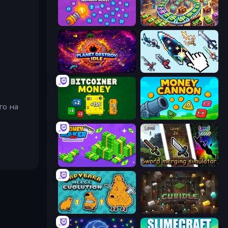
Merge Cannon: Number Blast
Money Factory: Tycoon Idle Game
Planet Destroy Idle
Sword Adventure Idle
го на
BitCoiner
Money Cannon
Money Maker Idle
Sword Merging Simulator
Capybara Merge Evolution
Cubidle