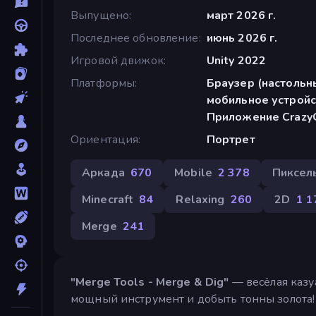
Выпущено
март 2026 г.
Последнее обновление
июнь 2026 г.
Игровой движок
Unity 2022
Платформы
Браузер (настольн
мобильное устройс
Приложение CrazyG
Ориентация
Портрет
Аркада
670
Mobile
2 378
Пиксел
Minecraft
84
Relaxing
260
2D
1 1
Merge
241
"Merge Tools - Merge & Dig"
— весёлая казу
мощный инструмент и добыть тонны золота!