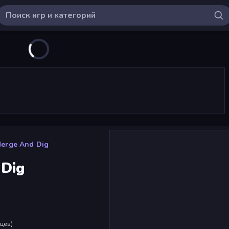
Merge And Dig
 Dig
яцев
)