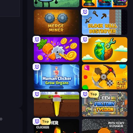
Merge & Fight
Pumpkin Defense: Merge Cannon
Merge Miner
Block Wall Destroyer
Farm Ring Idle
Land Explorers: Merge & Build
Human Clicker: Grow Organs
Craft Drill
Top
Pen Dig
Leek Factory Tycoon
о
Top