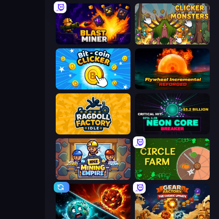
Blast Miner
Clicker Monsters
Bit-coin Clicker
Flywheel Incremental: Reforged
Ragdoll Factory Idle
Neon Core Breaker
Idle Mining Empire
Circle Farm