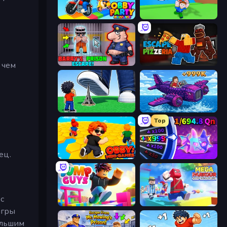
Obby Party Multiplayer
Escape Tsunami for Brainrots!
Barry's Prison Escape!
Escape From Pizzeria
 чем
Obby: Click and Grow
Obby Plane Power Challenge: Fly
Top
ец.
Obby: Mini-Games
Meeland.io
 с
Jump Guys
Mega Parkour: Obby Escape Run
игры
ольшим