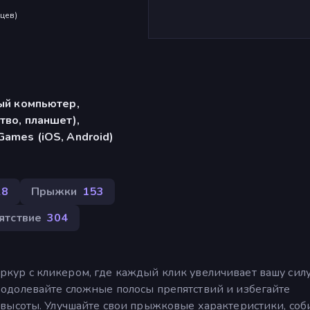
яцев
)
ый компьютер,
тво, планшет),
ames (iOS, Android)
28
Прыжки
153
ятствие
304
паркур с кликером, где каждый клик увеличивает вашу сил
одолевайте сложные полосы препятствий и избегайте
высоты. Улучшайте свои прыжковые характеристики, соб