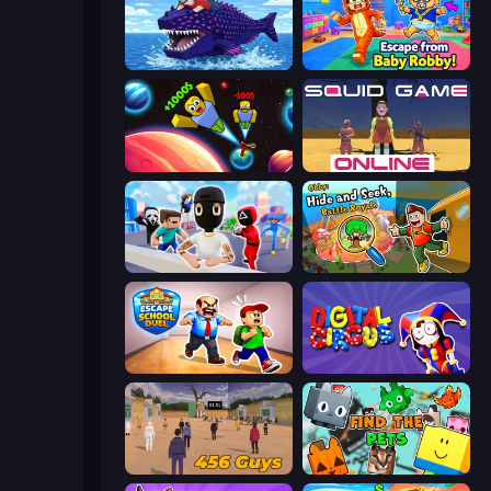
Obby Fish Challenge: Ride
Escape From Baby Robby!
Obby: +1 to Spaceflight Altitude
Squid Game Online
Mr. Dude: Online Multiverse Challenge
Obby: Hide and Seek, Battle Royale
Escape School Duel
Digital Circus: Parkour Game
456 Guys
Find The Pets