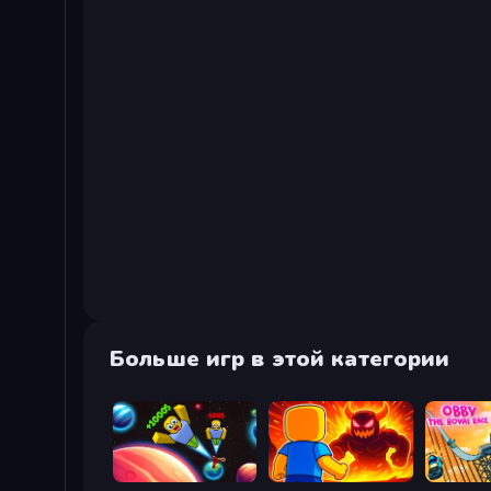
Больше игр в этой категории
Obby: +1 to Spaceflight Altitude
Obby: Legendary Dragon