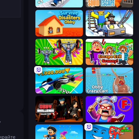
Speed per Click: Obby
Obby World: Squid Escape
Survive the Disasters: Obby
Obby: Ride Carts
Obby: Gym Simulator, Escape
Escape Evil Granny!
Obby Car Challenge: Drive
Obby: Crazy Cart
Obby Challenge: Prison Run
Escape From School: Angry Teacher!
у
ирайте