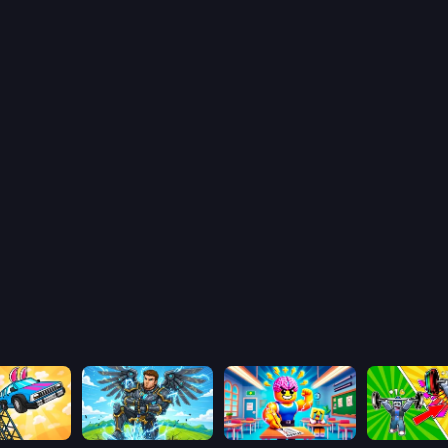
Obby: The Royal Race
Obby: Pull a Sword
Obby: Dumb or Genius IQ Test