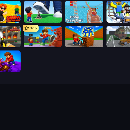
ni-Games
Obby: Click and Grow
Obby: Crazy Cart
Obby: Ride C
Top
Obby: Firefighter Tycoon
Obby: +1 Click Wall Breaker
Obby: Break Rocks For Brainrots
ig Down