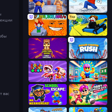
Escape From Mr.Meawing's Prison!
Break a Skyscraper
ы
Top
лекции
Escape Lava for Brainrots!
Cart Ride Danger Mount
тобы
Tung Tung Sahur: Obby Challenge
Roller Coaster Rush
Digital Circus: Obby
Obby: Dumb or Genius IQ Test
т вас
School Escape: Mr. MeanieHead!
Obby Parkour Race: Multiplayer