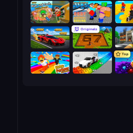
Obby: Hide and Seek, Battle Royale
Obby: Ragdoll Boxing
Obby: Mi
Originals
Obby: +1 Speed Car Escape
Obby: Dig Brainrots
Top
Obby: Parkour with Ragdoll
Obby: Supercar Race on Keyboard
Obby: D