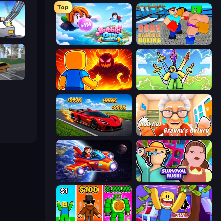
Top
arts
Bubble Gum Simulator
Obby: Ragdoll Boxing
Obby: Car Crash Sandbox
Obby: Legendary Dragon
Obby vs Brainrot
Obby: +1 Speed Car Escape
Bad Cat - Granny's Return
Obby Space Challenge: Starships
Survival Rush!