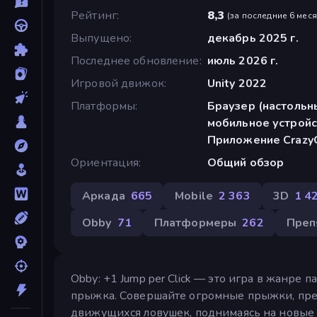
Рейтинг
8,3
(
за последние 6 мес
Выпущено
декабрь 2025 г.
Последнее обновление
июль 2026 г.
Игровой движок
Unity 2022
Платформы
Браузер (настольн
мобильное устройс
Приложение CrazyG
Ориентация
Общий обзор
Аркада
665
Mobile
2 363
3D
1 4
Obby
71
Платформеры
262
Преп
Obby: +1 Jump per Click — это игра в жанре 
прыжка. Совершайте огромные прыжки, пре
движущихся ловушек, поднимаясь на новые 