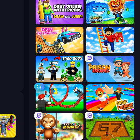
Obby With Friends: Draw and Jump
Obby Escape from Tsunami Brainrot
Obby: The Royal Race
Ladder to Brainhot: Climb
Obby Tycoon Build the City
Prison Escape.io
Build a Rollercoaster: Simulator
Obby: Parkour with Ragdoll
Obby: Gym Simulator, Escape
Crazy Zoo Monkey
Obby: Dig Brainrots