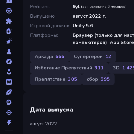
Рейтинг
9,4
(
за последние 6 месяцев
)
Выпущено
август 2022 г.
Игровой движок
Unity 5.6
Платформы
Браузер (только для нас
компьютеров), App Store 
Аркада
666
Супергерои
12
Избегание Препятствий
311
3D
1 42
Препятствие
305
сбор
595
Дата выпуска
август 2022