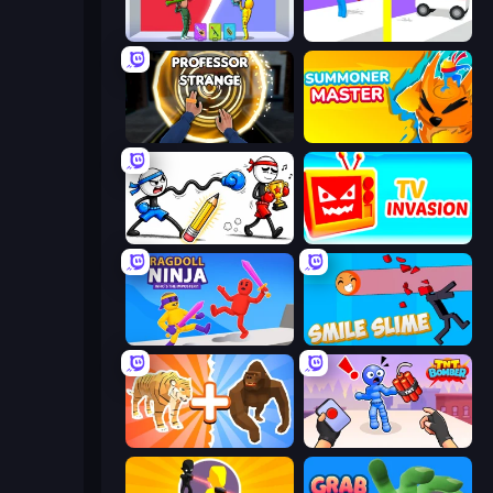
Who Dies Last?
Rescue Throw
Professor Strange
Summoner Master
Doodle Smash
TV Invasion
Ragdoll Ninja: Imposter Hero
Smile Slime
Animal DNA Run
TNT Bomber