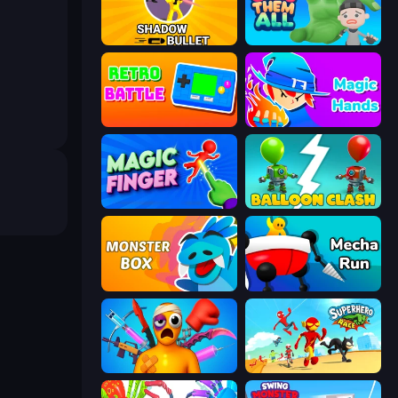
Shadow Bullet
Grab Them All
Retro Battle
Magic Hands
Magic Finger 3D
Balloon Clash
Monster Box
Mecha Run
Fun Ragdoll Challenge!
Superhero Race!