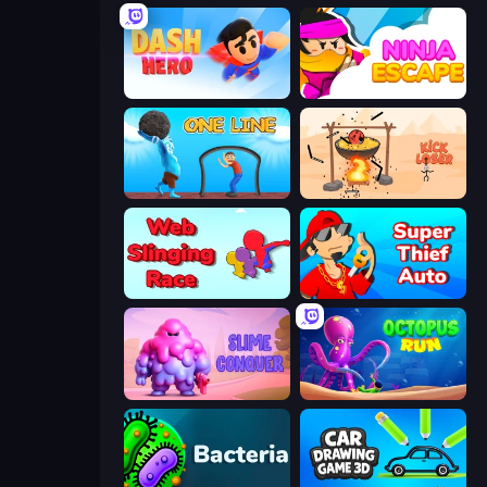
Dash Hero
Ninja Escape
One Line
Kick Loser
Web Slinging Race
Super Thief Auto
Slime Conquer: Epic Battles
OctopusRun