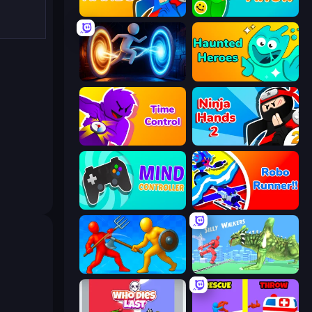
Ninja Hands
Feeling Arrow
Portal Escape
Haunted Heroes
Time Control!
Ninja Hands 2
Mind Controller
Robo Runner
Epic Sword Battle! Fight in Arena
Silly Walkers