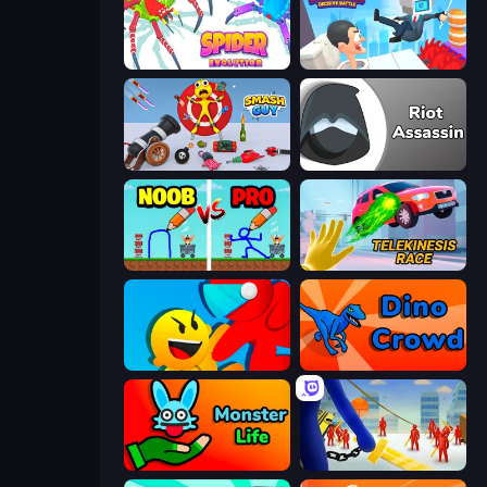
Spider Evolution: Runner Game
Swing Monster: Decisive Battle
Smash Guy: Ragdoll Punch Hero
Riot Assassin
DOP Noob: Draw to Save
Telekinesis Race 3D
Riot Escape
Dino Crowd
Monster Life
Slasher