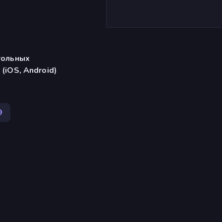
тольных
(iOS, Android)
9