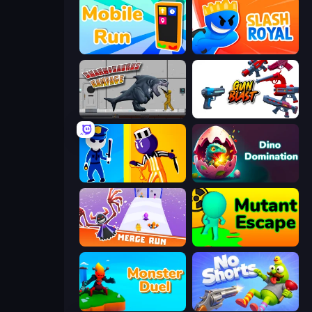
Mobile Run
Slash Royal
Sharkosaurus Rampage
Gun Blast
Jailbreak: Hide or Attack!
Dino Domination
Merge Run
Mutant Escape
Monster Duel
No Shorts