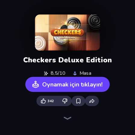
Checkers Deluxe Edition
8,5/10
Masa
Oynamak için tıklayın!
342
Sweety Ludo
English Checkers Free
Disk Strike: Carrom Challenge