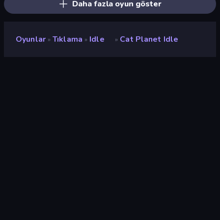
Daha fazla oyun göster
Oyunlar
Tıklama
Idle
Cat Planet Idle
»
»
»
Cat Planet Idle
Geliştirici
mangPlus
Değerlendirme
9,2
(
son 6 aya göre
)
Piyasaya sürülmüş
Nisan 2026
Son güncelleme
Haziran 2026
Oyun motoru
HTML5
Platformlar
Tarayıcı (masaüstü, mobil,
tablet), CrazyGames
Uygulaması (iOS, Android)
Oryantasyon
Manzara