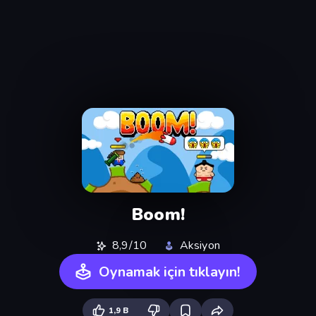
Boom!
8,9/10
Aksiyon
Oynamak için tıklayın!
1,9 B