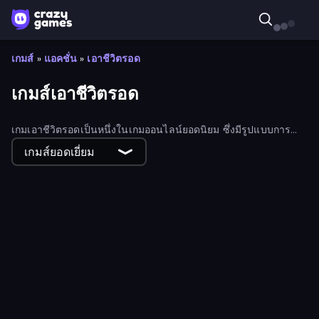
เกมส์
»
แอคชั่น
»
เอาชีวิตรอด
เกมส์เอาชีวิตรอด
เกมเอาชีวิตรอดเป็นหนึ่งในเกมออนไลน์ยอดนิยม ซึ่งมีรูปแบบการ
ผจญภัย เช่น หนีซอมบี้ วิ่งหนีจากกฎหมาย และต่อสู้เพื่อชีวิต
เกมส์ยอดเยี่ยม
Slice Arena
Battalion Commander 1917
Eagle Ride
Fortress of the Wizard
Galaxy Gunner: Space Shooter
Space Survivor
Dino Survival: 3D Simulator
Tower Defense.io
Badland
Apocalypse Reborn
Car Eats Car: Sea Adventure
Zombie Island Survival
Outpost: Zombie Apocalypse
Cruel Fable
Tower Defense
Car Eats Car: Volcanic Adventure
Nexusorbiter
Noob and Zombies
Blood Fang
Bad Egg
Soul Grinder
Survivor: Space Battle
We Not Survive
Car Eats Car: Underwater Adventure
Pirate Island
Boomerang Chang
Lost Adventure
Noob: Space Escape!
Hyper Knight
Super Slime
Space Swarm
GEOsplash
Laser Survivor
Rocket Bot Royale
Geometry Dash Subzero
Knockout