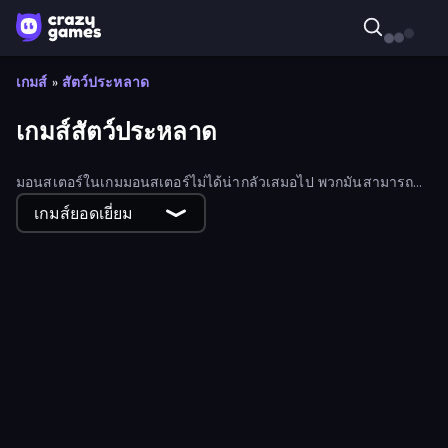
เกมส์
»
สัตว์ประหลาด
เกมส์สัตว์ประหลาด
มอนสเตอร์ในเกมมอนสเตอร์ไม่ได้น่ากลัวเสมอไป พวกมันสามารถ
เป็นได้ทั้งดนตรี การเล่นตลกหลอกลวง พร้อมรบ และอื่นๆ อีกมากมาย
เกมส์ยอดเยี่ยม
ลองเล่นเกมมอนสเตอร์ออนไลน์ฟรีมากมายของเรา
Chompers.io
Horde Crusher
Horror Bosses Clicker
Red Stickman vs Monster School
Monster Adventure
MineMerge
Noob VS Monsters
Castle Defender Saga
Monster Doll and Me
Bonk Survivor: Roguelike
Laser Lizard
Clicker Heroes Escape
Weapons Journey
Raid Heroes: Dragon Age
Zad Archery - Demo
Monster Mash: Pet Trainer
Monsters Tactics
Doomsday Shooter
Herochero: Enemy Slayer
Monster Trainer: Catching Game
Monster Duel
Monster Breaker Idle
Dead Seek
Basket Monsterz
My Monster Pet: Train & Fight
Village of Heroes: Roguelike TD
Grow RPG
Nubik vs Herobrin's Army
Car Eats Car: Volcanic Adventure
Monster Slayer
Wacky Dungeon
Night of the Zombieshrooms
Rift of Hell: Demons War
Hero Squad Survival
Pixels for Christmas
RPG Idle Clicker